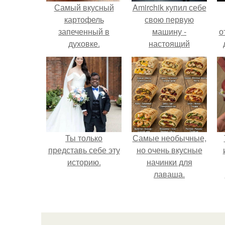
Самый вкусный
Amirchik купил себе
картофель
свою первую
запеченный в
машину -
о
духовке.
настоящий
автомобиль мечты
для многих
автолюбителей.
Ты только
Самые необычные,
представь себе эту
но очень вкусные
историю.
начинки для
лаваша.