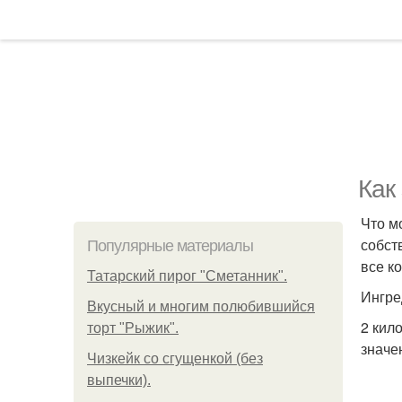
Как
Что м
собст
Популярные материалы
все к
Татарский пирог "Сметанник".
Ингре
Вкусный и многим полюбившийся
2 кил
торт "Рыжик".
значен
Чизкейк со сгущенкой (без
выпечки).