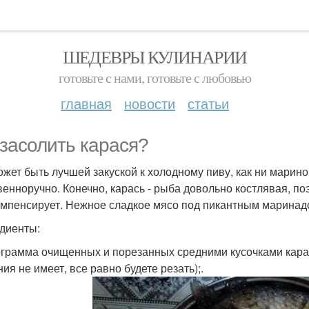
ШЕДЕВРЫ КУЛИНАРИИ
готовьте с нами, готовьте с любовью
главная
новости
статьи
 засолить карася?
ожет быть лучшей закуской к холодному пиву, как ни марин
венноручно. Конечно, карась - рыба довольно костлявая, поэ
омпенсирует. Нежное сладкое мясо под пикантным маринадо
диенты:
ограмма очищенных и порезанных средними кусочками кара
ия не имеет, все равно будете резать);.