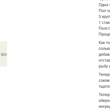
Одна 
Пол ч
3 кру
1 ста
Полст
Проце
Как т
солью
⇦
добав
отста
рыбу 
Тепер
соком
тщате
Тепер
оберн
ингре