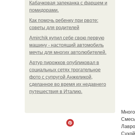
Кабачковая запеканка с фаршем и
помидорами.
Как помочь ребенку при рвоте:
советы для родителей
Amirchik купил себе свою первую
машину - настоящий автомобиль
мечты для многих автолюбителей.
Артур пирожков опубликовал в
социальных сетях трогательное
фото с супругой Анжеликой,
сделанное во время их недавнего
путешествия в Италию.
Много
Смесь
Лавров
Сухой