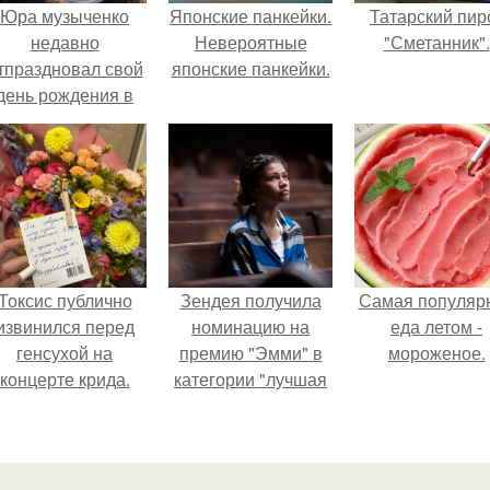
Юра музыченко
Японские панкейки.
Татарский пир
недавно
Невероятные
"Сметанник".
тпраздновал свой
японские панкейки.
день рождения в
кругу самых
близких и родных
людей.
Токсис публично
Зендея получила
Самая популяр
извинился перед
номинацию на
еда летом -
генсухой на
премию "Эмми" в
мороженое.
концерте крида.
категории "лучшая
актриса в
драматическом
сериале" за третий
сезон "эйфории".