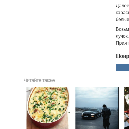
Далее
карас
белые
Возьм
лучок
Прият
Понр
Читайте также