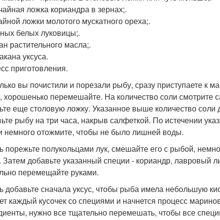
чайная ложка кориандра в зернах;.
айной ложки молотого мускатного ореха;.
пных белых луковицы;.
кан растительного масла;.
акана уксуса.
сс приготовления.
олько вы почистили и порезали рыбу, сразу приступаете к
, хорошенько перемешайте. На количество соли смотрите с
ьте еще столовую ложку. Указанное выше количество соли 
вьте рыбу на три часа, накрыв салфеткой. По истечении ук
и немного отожмите, чтобы не было лишней воды.
ь порежьте полукольцами лук, смешайте его с рыбой, немн
. Затем добавьте указанный специи - кориандр, лавровый ли
льно перемещайте руками.
ь добавьте сначала уксус, чтобы рыба имела небольшую кис
ет каждый кусочек со специями и начнется процесс маринов
диенты, нужно все тщательно перемешать, чтобы все специ