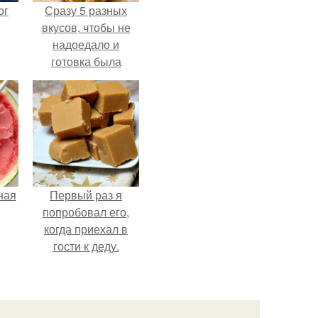
ог
Сразу 5 разных
вкусов, чтобы не
надоедало и
готовка была
проще.
ная
Первый раз я
попробовал его,
когда приехал в
гости к деду.