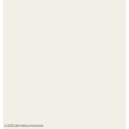
Сын Луи де фюнеса, который выбрал свой путь.
Первый раз я попробовал его, когда приехал в гости к
деду.
© 2026 Шедевры кулинарии