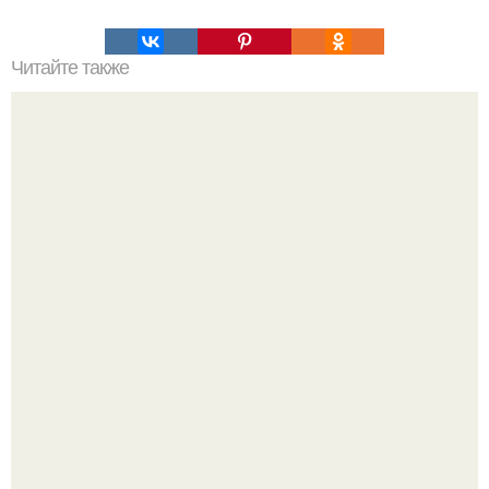
Читайте также
Запеканки к ужину: топ - 10 лучших рецептов.
Кабачковая запеканка с фаршем и помидорами.