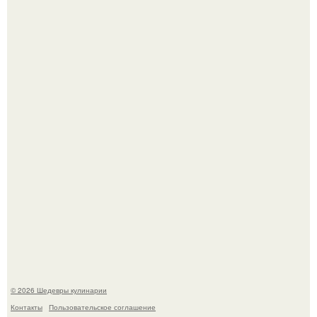
Сын Луи де фюнеса, который выбрал свой путь.
Первый раз я попробовал его, когда приехал в гости к
деду.
© 2026 Шедевры кулинарии
Контакты
Пользовательское соглашение