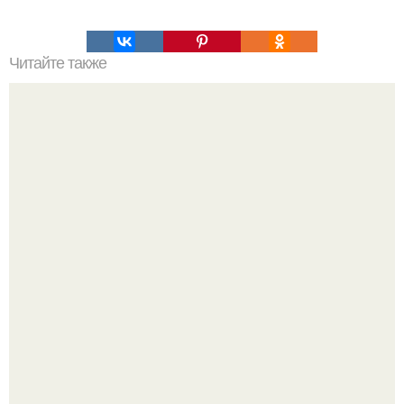
Читайте также
Голубцы из китайской капусты.
Варенье - пятиминутка в 1 прием из любого вида ягод: