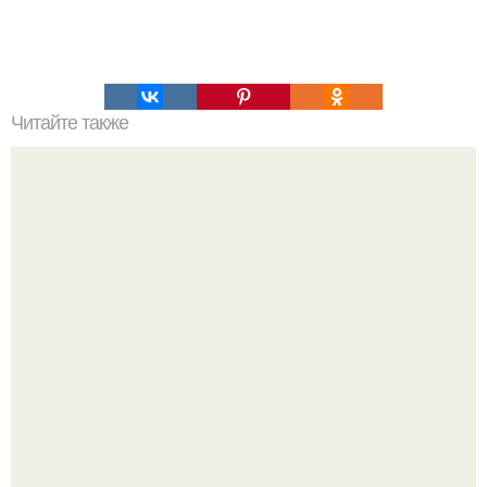
Читайте также
Кабачковая аджика. Острая и о - очень вкусная!