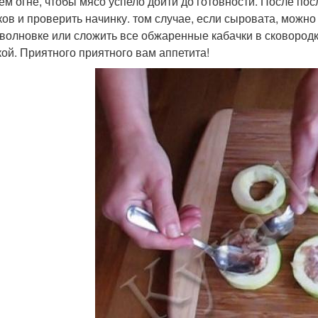
ем огне, чтобы мясо успело дойти до готовности. После по
ков и проверить начинку. том случае, если сыровата, можно
волновке или сложить все обжаренные кабачки в сковородк
ой. Приятного приятного вам аппетита!