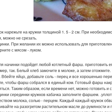
ок нарежьте на кружки толщиной 1. 5 - 2 см. При необходим
я, можно не срезать.
инки. При желании их можно использовать для приготовлен
рните с мясом - луком.
ля начинки подойдет любой котлетный фарш. приготовить ег
мер, так. Белый хлеб замочите в молоке, а затем отожмите.
 Вбейте яйцо, добавьте соль - перец и все хорошенько пе
те, чтобы фарш собрался в единый ком. Готовый фарш накро
яться. Таким образом, если времени нет, можно готовить и с
инки серединки кружков кабачка заполните фаршем. .уплот
еством молока, солью - перцем. Каждый каждый кружок обва
ивайте на разогретом растительном масле до румяности и г