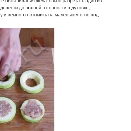
сле обжаривания желательно разрезать один из
 довести до полной готовности в духовке,
у и немного потомить на маленьком огне под