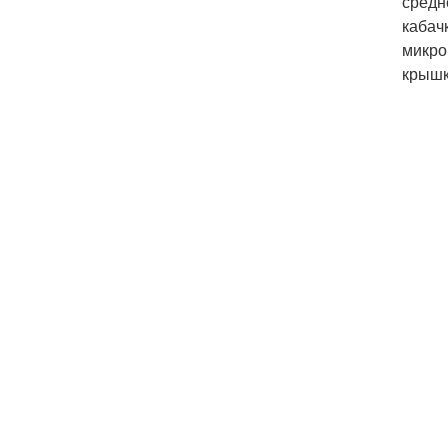
средн
кабач
микро
крышк