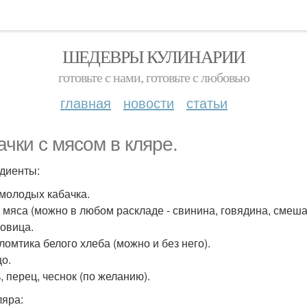
ШЕДЕВРЫ КУЛИНАРИИ
готовьте с нами, готовьте с любовью
главная
новости
статьи
ачки с мясом в кляре.
диенты:
3 молодых кабачка.
 г мяса (можно в любом раскладе - свинина, говядина, смеш
ковица.
2 ломтика белого хлеба (можно и без него).
цо.
, перец, чеснок (по желанию).
ляра: