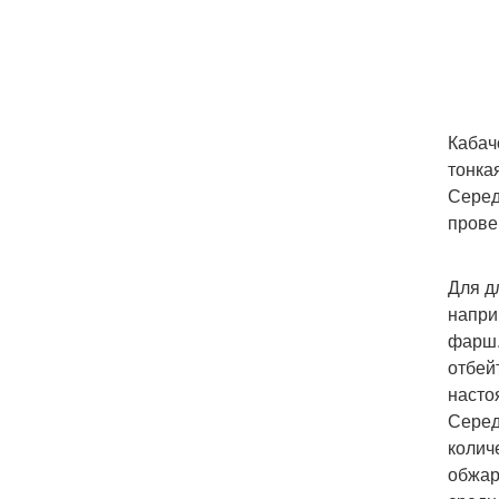
Кабач
тонка
Серед
прове
Для д
напри
фарш.
отбей
насто
Серед
колич
обжар