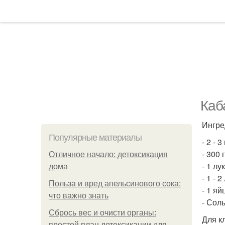
Каб
Ингре
Популярные материалы
- 2 - 
- 300
Отличное начало: детоксикация
- 1 лу
дома
- 1 - 
Польза и вред апельсинового сока:
- 1 яй
что важно знать
- Соль
Сбрось вес и очисти органы:
Для к
простой план детоксикации для