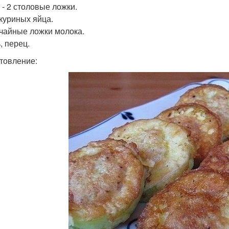
 - 2 столовые ложки.
2 куриных яйца.
3 чайные ложки молока.
, перец.
товление: