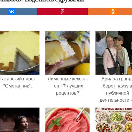
Татарский пирог
Лимонные кексы -
Ариана гранд
"Сметанник".
топ - 7 лучших
берет паузу 
рецептов?
публичной
деятельности 
фоне слухов 
своем здоровь