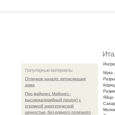
Ита
Ингре
Популярные материалы
Мука -
Разрых
Отличное начало: детоксикация
Корицы
дома
Размя
Про майонез. Майонез -
Яйцо -
высококалорийный продукт с
Сахара
огромной энергетической
Молоко
ценностью, без единого полезного