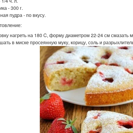
 1/4 ч. л.
ка - 300 г.
ная пудра - по вкусу.
товление:
ховку нагреть на 180 C, форму диаметром 22-24 см смазать 
ешать в миске просеянную муку, корицу, соль и разрыхлител