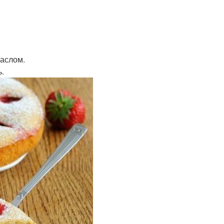
маслом.
ь.