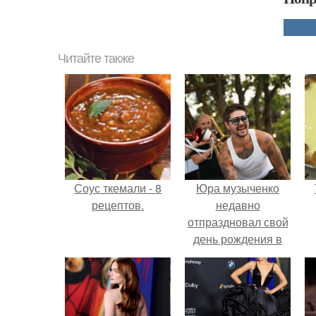
Читайте также
Соус ткемали - 8
Юра музыченко
рецептов.
недавно
отпраздновал свой
день рождения в
кругу самых
близких и родных
людей.