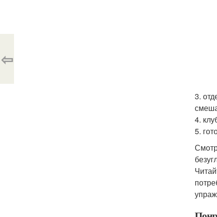
⇦
3. от
смеша
4. кл
5. го
Смотр
безуг
Читай
потре
упраж
Понр