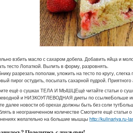
дельно взбить масло с сахаром добела. Добавить яйца и мол
ть тесто Лопаткой. Вылить в форму, разровнять.
убнику разрезать пополам, уложить на тесто по кругу, слегк
товый пирог остудить, посыпать сахарной пудрой. Приятного 
ите ещё о сушках ТЕЛА И МЫШЦЕщё читайте статьи о суш
леводной и НИЗКОУГЛЕВОДНАЯ диеты по ссылкеБольше ин
те далее новости об орехах должны быть без соли тутБол
блять в неограниченном количестве Смотрите ещё статьи о
нениях желательно на большие мышцы
http://kulinariya.ru-la
авилось? Поделитесь с друзьями!