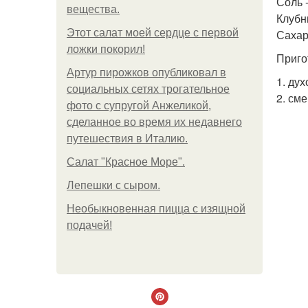
Соль -
вещества.
Клубни
Этот салат моей сердце с первой
Сахар
ложки покорил!
Приго
Артур пирожков опубликовал в
1. ду
социальных сетях трогательное
2. см
фото с супругой Анжеликой,
сделанное во время их недавнего
путешествия в Италию.
Салат "Красное Море".
Лепешки с сыром.
Необыкновенная пицца с изящной
подачей!