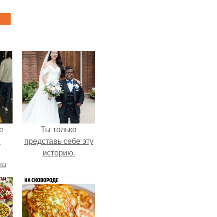
е
Ты только
в
представь себе эту
историю.
на
о
е.