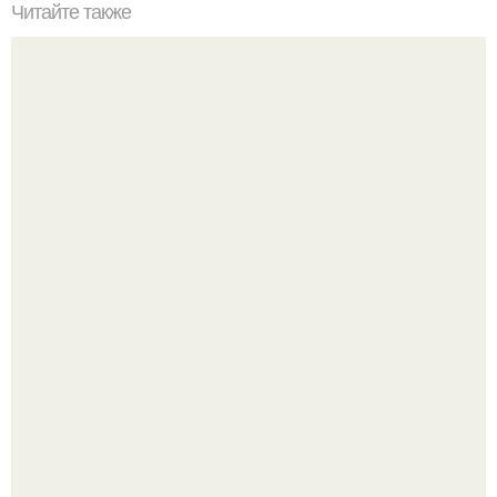
Читайте также
Пышные оладьи. Ингредиенты:
Аня Тейлор - Джой провела детство и юность,
перемещаясь между двумя совершенно разными
культурами - Аргентиной и Великобританией.