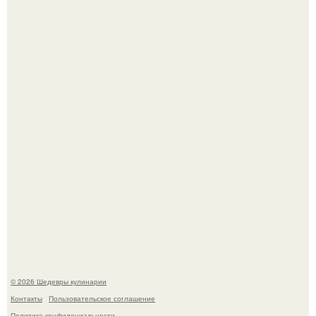
Зендея получила номинацию на премию "Эмми" в
категории "лучшая актриса в драматическом сериале" за
третий сезон "эйфории".
Мария порошина показала повзрослевшую дочь.
© 2026 Шедевры кулинарии
Контакты
Пользовательское соглашение
Политика конфидециальности