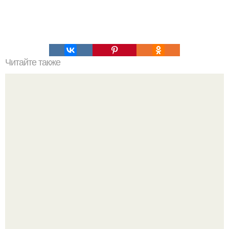
Читайте также
Силиконовые формы для выпечки, как пользоваться в
духовке. 9 правил использования силиконовых формам
для выпечки.