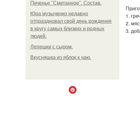
Печенье "Сметанное". Состав.
Приго
Юра музыченко недавно
1. гр
отпраздновал свой день рождения
2. мя
в кругу самых близких и родных
3. до
людей.
Лепешки с сыром.
Вкусняшка из яблок к чаю.