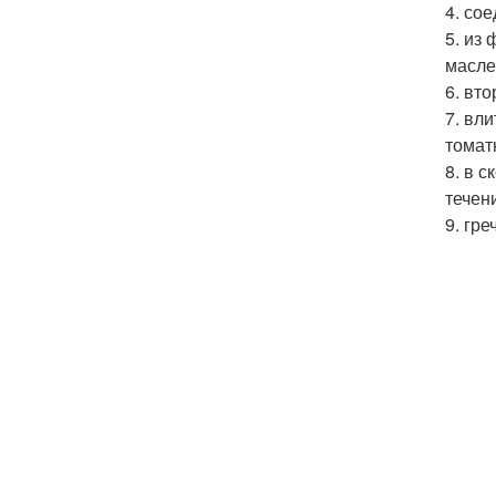
4. со
5. из
масле
6. вт
7. вл
томат
8. в 
течен
9. гр