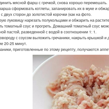
единить мясной фарш с гречкой, снова хорошо перемешать.
 фарша сформовать котлеты, запанировать их в муке и обжа
 с двух сторон до золотистой корочки (как на фото.
орую луковицу нарезать полукольцами и обжарить на растите
ить томатный соус и прогреть. Домашний томатный соус мо
ной пастой, разведенной с водой в соотношении 1: 1.
сковороду с соусом выложить гречаники, накрыть крышкой и 
ие 20-25 минут.
ечаники, приготовленные по этому рецепту, получаются апп