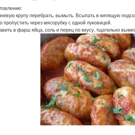
товление:
ечневую крупу перебрать, вымыть. Всыпать в кипящую подсол
со пропустить через мясорубку с одной луковицей.
бавить в фарш яйца, соль и перец по вкусу, тщательно вымес