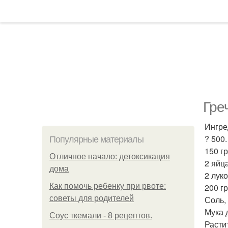
Гре
Ингре
? 500
Популярные материалы
150 г
Отличное начало: детоксикация
2 яйца
дома
2 лук
Как помочь ребенку при рвоте:
200 гр
советы для родителей
Соль, 
Мука 
Соус ткемали - 8 рецептов.
Расти