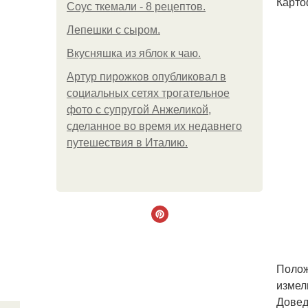
Карто
Соус ткемали - 8 рецептов.
Лепешки с сыром.
Вкусняшка из яблок к чаю.
Артур пирожков опубликовал в
социальных сетях трогательное
фото с супругой Анжеликой,
сделанное во время их недавнего
путешествия в Италию.
Полож
измел
Довед