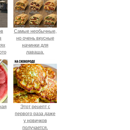
ов
Самые необычные,
в
но очень вкусные
тях
начинки для
ото
лаваша.
о
него
в
ная
Этот рецепт с
первого раза даже
у новичков
получается.