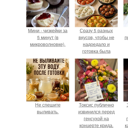
Мини - чизкейки за
Сразу 5 разных
5 минут (в
вкусов, чтобы не
п
микроволновке).
надоедало и
готовка была
проще.
Не спешите
Токсис публично
выливать.
извинился перед
генсухой на
концерте крида.
к