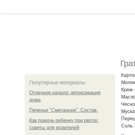
Гра
Карто
Молок
Популярные материалы
Крем 
Отличное начало: детоксикация
Масло
дома
Чеснок
Печенье "Сметанное". Состав.
Муска
Перец
Как помочь ребенку при рвоте:
Соль -
советы для родителей