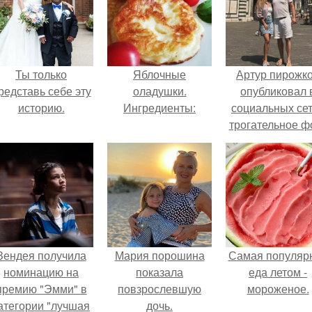
Ты только
Яблочные
Артур пирожк
редставь себе эту
оладушки.
опубликовал 
историю.
Ингредиенты:
социальных се
трогательное ф
с супругой
Анжеликой,
сделанное в
время их недав
путешествия 
Италию.
Зендея получила
Мария порошина
Самая популяр
номинацию на
показала
еда летом -
премию "Эмми" в
повзрослевшую
мороженое.
атегории "лучшая
дочь.