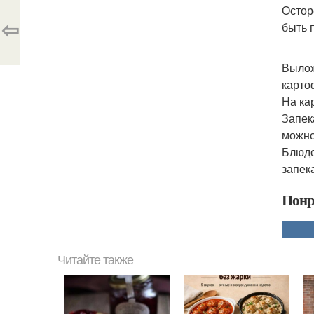
Остор
⇦
быть 
Вылож
карто
На ка
Запек
можно
Блюдо
запек
Понр
Читайте также