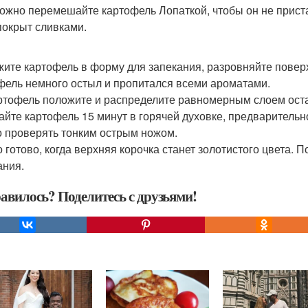
ожно перемешайте картофель Лопаткой, чтобы он не приста
покрыт сливками.
ите картофель в форму для запекания, разровняйте поверхн
фель немного остыл и пропитался всеми ароматами.
ртофель положите и распределите равномерным слоем оста
айте картофель 15 минут в горячей духовке, предварительно
 проверять тонким острым ножом.
 готово, когда верхняя корочка станет золотистого цвета. 
ания.
авилось? Поделитесь с друзьями!