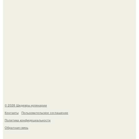
Самая популярная еда летом - мороженое.
Первый раз я попробовал его, когда приехал в гости к
деду.
© 2026 Шедевры кулинарии
Контакты
Пользовательское соглашение
Политика конфидециальности
Обратная связь