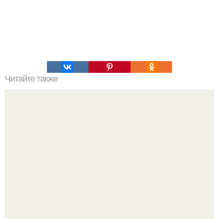
Читайте также
Быстрые пирожки на кефире - готовятся моментально.