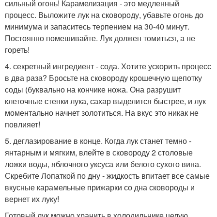
сильный огонь! Карамелизация - это медленный
процесс. Выложите лук на сковороду, убавьте огонь до
минимума и запаситесь терпением на 30-40 минут.
Постоянно помешивайте. Лук должен томиться, а не
гореть!
4. секретный ингредиент - сода. Хотите ускорить процесс
в два раза? Бросьте на сковороду крошечную щепотку
соды (буквально на кончике ножа. Она разрушит
клеточные стенки лука, сахар выделится быстрее, и лук
моментально начнет золотиться. На вкус это никак не
повлияет!
5. деглазирование в конце. Когда лук станет темно -
янтарным и мягким, влейте в сковороду 2 столовые
ложки воды, яблочного уксуса или белого сухого вина.
Скребите Лопаткой по дну - жидкость впитает все самые
вкусные карамельные прижарки со дна сковороды и
вернет их луку!
Готовый лук можно хранить в холодильнике целую