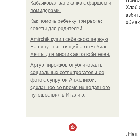
Кабачковая запеканка с фаршем и
Хлеб 
помидорами.
взбит
Как помочь ребенку при рвоте:
обмак
советы для родителей
Amirchik купил себе свою первую
машину - настоящий автомобиль
мечты для многих автолюбителей.
Артур пирожков опубликовал в
социальных сетях трогательное
фото с супругой Анжеликой,
сделанное во время их недавнего
путешествия в Италию.
. Наш