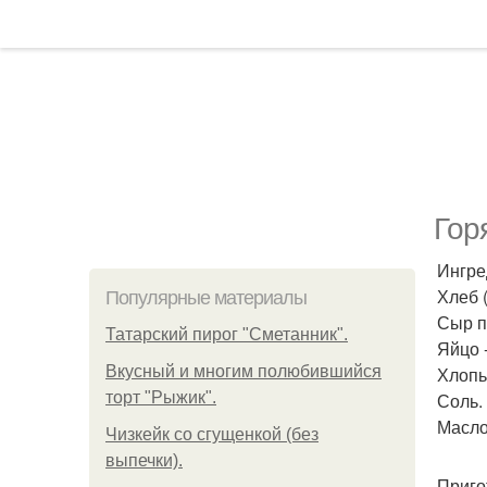
Гор
Ингре
Хлеб (
Популярные материалы
Сыр п
Татарский пирог "Сметанник".
Яйцо -
Вкусный и многим полюбившийся
Хлопь
торт "Рыжик".
Соль.
Масло
Чизкейк со сгущенкой (без
выпечки).
Приго