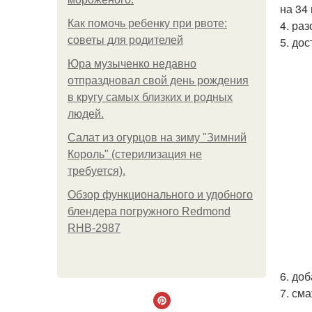
на 34
Как помочь ребенку при рвоте:
4. ра
советы для родителей
5. до
Юра музыченко недавно
отпраздновал свой день рождения
в кругу самых близких и родных
людей.
Салат из огурцов на зиму "Зимний
Король" (стерилизация не
требуется).
Обзор функционального и удобного
блендера погружного Redmond
RHB-2987
6. до
7. см