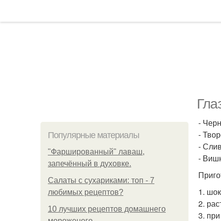
Гла
- Черн
- Твор
Популярные материалы
- Слив
"Фаршированный" лаваш,
- Вишн
запечённый в духовке.
Приго
Салаты с сухариками: топ - 7
1. шо
любимых рецептов?
2. ра
10 лучших рецептов домашнего
3. пр
мороженого.