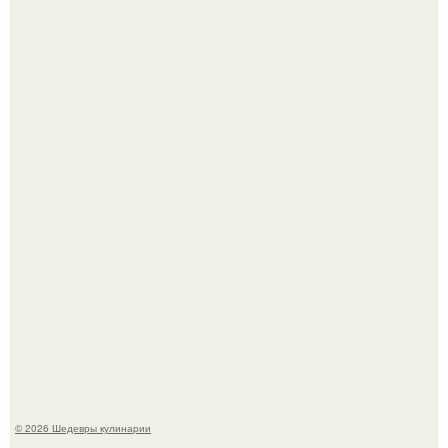
Зендея получила номинацию на премию "Эмми" в
категории "лучшая актриса в драматическом сериале" за
третий сезон "эйфории".
Мария порошина показала повзрослевшую дочь.
© 2026 Шедевры кулинарии