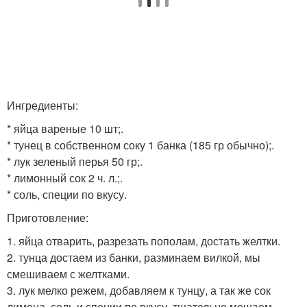
Ингредиенты:
* яйца вареные 10 шт;.
* тунец в собственном соку 1 банка (185 гр обычно);.
* лук зеленый перья 50 гр;.
* лимонный сок 2 ч. л.;.
* соль, специи по вкусу.
Приготовление:
1. яйца отварить, разрезать пополам, достать желтки.
2. тунца достаем из банки, разминаем вилкой, мы
смешиваем с желтками.
3. лук мелко режем, добавляем к тунцу, а так же сок
лимона, соль и специи по вкусу, тщательно мешаем.