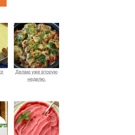
ог
Дeлaю yжe втopую
нeдeлю.