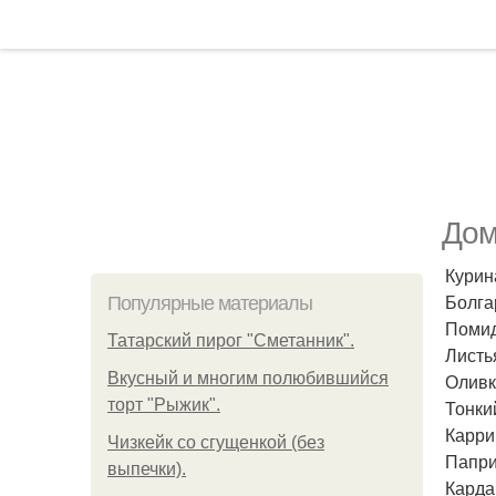
Дом
Курина
Болга
Популярные материалы
Помид
Татарский пирог "Сметанник".
Листья
Вкусный и многим полюбившийся
Оливко
торт "Рыжик".
Тонки
Карри 
Чизкейк со сгущенкой (без
Паприк
выпечки).
Кардам