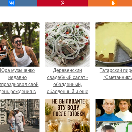
Юра музыченко
Деревенский
Татарский пир
недавно
свадебный салат -
"Сметанник".
тпраздновал свой
обалденный,
день рождения в
обалденный и еще
кругу самых
раз обалденный!
близких и родных
людей.