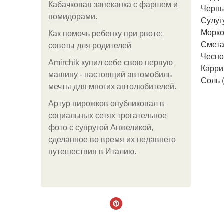
Кабачковая запеканка с фаршем и
Черный
помидорами.
Сулугу
Морков
Как помочь ребенку при рвоте:
Сметан
советы для родителей
Чеснок
Amirchik купил себе свою первую
Карри 
машину - настоящий автомобиль
Соль (
мечты для многих автолюбителей.
Артур пирожков опубликовал в
социальных сетях трогательное
фото с супругой Анжеликой,
сделанное во время их недавнего
путешествия в Италию.