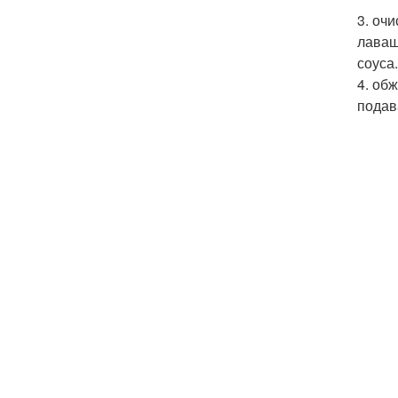
3. оч
лаваш
соуса
4. об
подав