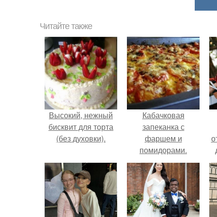
Читайте также
Высокий, нежный
Кабачковая
бисквит для торта
запеканка с
(без духовки).
фаршем и
о
помидорами.