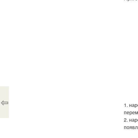
⇦
1. нар
перем
2. на
появл