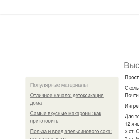
Выс
Прост
Популярные материалы
Сколь
Почти
Отличное начало: детоксикация
дома
Ингре
Самые вкусные макароны: как
Для т
приготовить.
12 яиц
2 ст. 
Польза и вред апельсинового сока:
2 ст. 
что важно знать