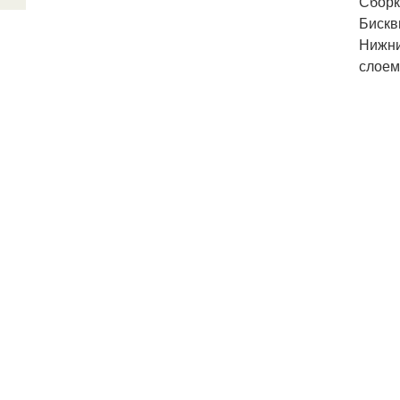
Сборк
Бискв
Нижни
слоем