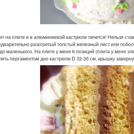
ит на плите и в алюминиевой кастрюле печется! Нельзя ста
едварительно разогретый толстый железный лист или побол
до маленького. На плите у меня 6 позиций (плита у меня элек
лить пергаментом дно кастрюли D 32-35 см, крышку заверну