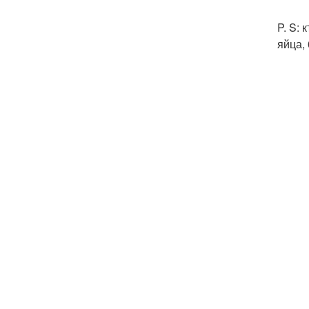
P. S: 
яйца, 