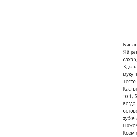
Бискв
Яйца 
сахар,
Здесь
муку п
Тесто
Кастрю
то 1, 
Когда
остор
зубоч
Ножом
Крем 