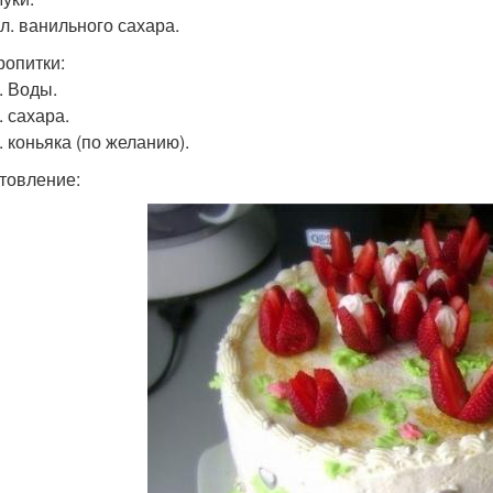
 л. ванильного сахара.
ропитки:
т. Воды.
л. сахара.
л. коньяка (по желанию).
товление: