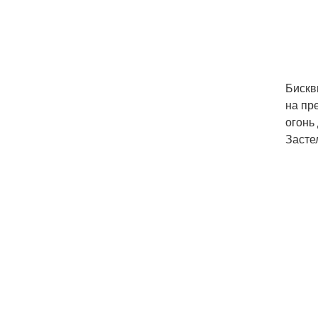
Бискв
на пр
огонь 
Засте