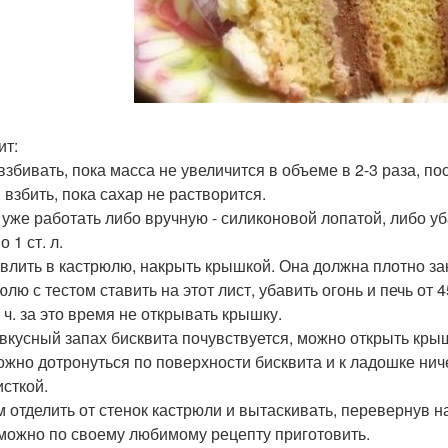
ит:
взбивать, пока масса не увеличится в объеме в 2-3 раза, п
 взбить, пока сахар не растворится.
 уже работать либо вручную - силиконовой лопатой, либо у
о 1 ст. л.
 влить в кастрюлю, накрыть крышкой. Она должна плотно з
лю с тестом ставить на этот лист, убавить огонь и печь от 4
5 ч. за это время не открывать крышку.
 вкусный запах бисквита почувствуется, можно открыть кры
ожно дотронуться по поверхности бисквита и к ладошке нич
исткой.
 отделить от стенок кастрюли и вытаскивать, перевернув на
можно по своему любимому рецепту приготовить.