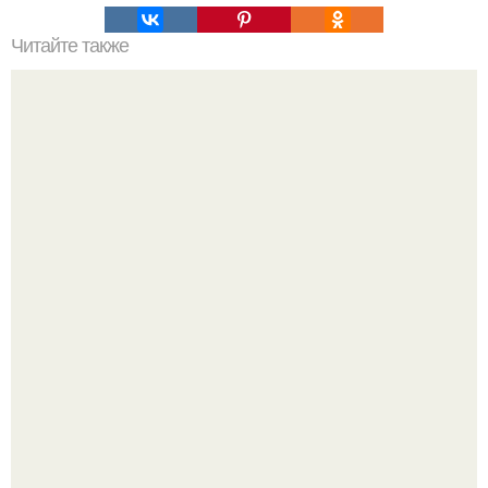
Читайте также
Салат, который не надо варить. Салат, который не
нужно варить.
Варенье - пятиминутка в 1 прием из любого вида ягод: