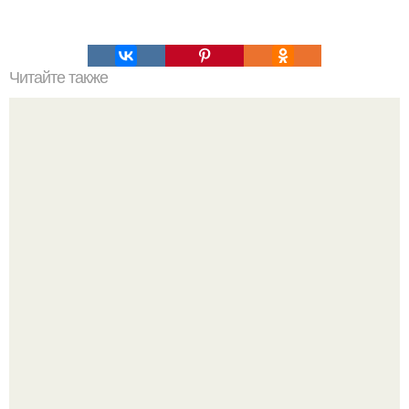
Читайте также
Влашский салат. Этот рецепт я нашла, изучая блюда
чешской кухни.