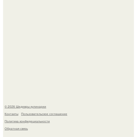
Сын Луи де фюнеса, который выбрал свой путь.
Первый раз я попробовал его, когда приехал в гости к
деду.
© 2026 Шедевры кулинарии
Контакты
Пользовательское соглашение
Политика конфидециальности
Обратная связь