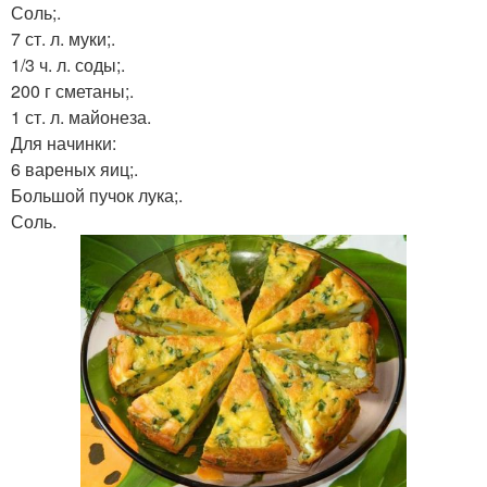
Соль;.
7 ст. л. муки;.
1/3 ч. л. соды;.
200 г сметаны;.
1 ст. л. майонеза.
Для начинки:
6 вареных яиц;.
Большой пучок лука;.
Соль.