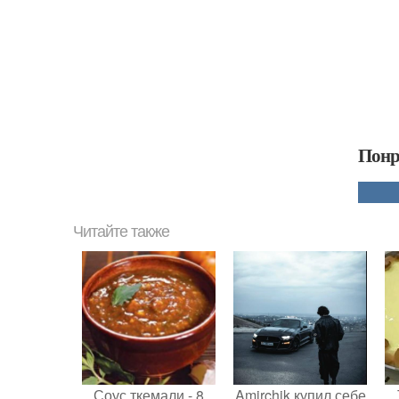
Понр
Читайте также
Соус ткемали - 8
Amirchik купил себе