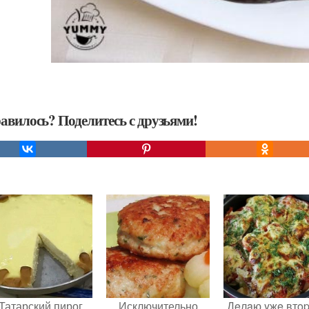
авилось? Поделитесь с друзьями!
Татарский пирог
Исключительно
Дeлaю yжe втo