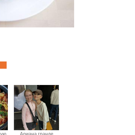
pую
Ариана гранде