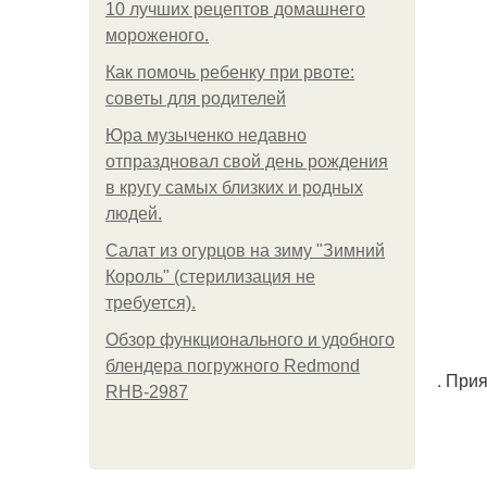
10 лучших рецептов домашнего
мороженого.
Как помочь ребенку при рвоте:
советы для родителей
Юра музыченко недавно
отпраздновал свой день рождения
в кругу самых близких и родных
людей.
Салат из огурцов на зиму "Зимний
Король" (стерилизация не
требуется).
Обзор функционального и удобного
блендера погружного Redmond
. При
RHB-2987