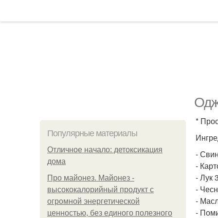
Одж
* Про
Популярные материалы
Ингре
Отличное начало: детоксикация
- Свин
дома
- Карт
- Лук 3
Про майонез. Майонез -
- Чесн
высококалорийный продукт с
- Масл
огромной энергетической
- Пом
ценностью, без единого полезного