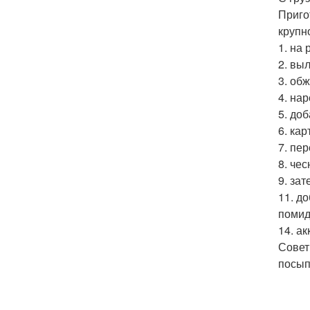
Приго
крупн
1. на
2. вы
3. об
4. на
5. доб
6. ка
7. пе
8. че
9. за
11. д
помид
14. а
Совет
посып