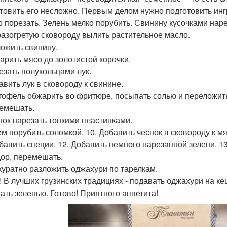
товить его несложно. Первым делом нужно подготовить ингр
о порезать. Зелень мелко порубить. Свинину кусочками наре
 разогретую сковороду вылить растительное масло.
ложить свинину.
жарить мясо до золотистой корочки.
резать полукольцами лук.
авить лук в сковороду к свинине.
ртофель обжарить во фритюре, посыпать солью и переложить
ремешать.
снок нарезать тонкими пластинками.
тем порубить соломкой. 10. Добавить чеснок в сковороду к мя
обавить специи. 12. Добавить немного нарезанной зелени. 
ор, перемешать.
ккуратно разложить оджахури по тарелкам.
! В лучших грузинских традициях - подавать оджахури на ке
ать зеленью. Готово! Приятного аппетита!