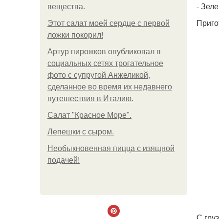
- Зеле
вещества.
Приго
Этот салат моей сердце с первой
ложки покорил!
Артур пирожков опубликовал в
социальных сетях трогательное
фото с супругой Анжеликой,
сделанное во время их недавнего
путешествия в Италию.
Салат "Красное Море".
Лепешки с сыром.
Необыкновенная пицца с изящной
подачей!
С гру