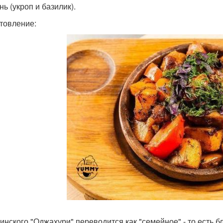
нь (укроп и базилик).
товление:
зинского "Оджахури" переводится как "семейное" - то есть 