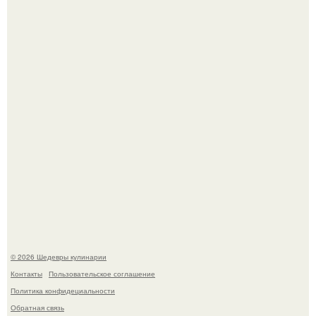
Самые необычные, но очень вкусные начинки для
лаваша.
Зендея в рамках промо - тура нового "Человека - Паука"
в Лос-анджелесе.
© 2026 Шедевры кулинарии
Контакты
Пользовательское соглашение
Политика конфидециальности
Обратная связь