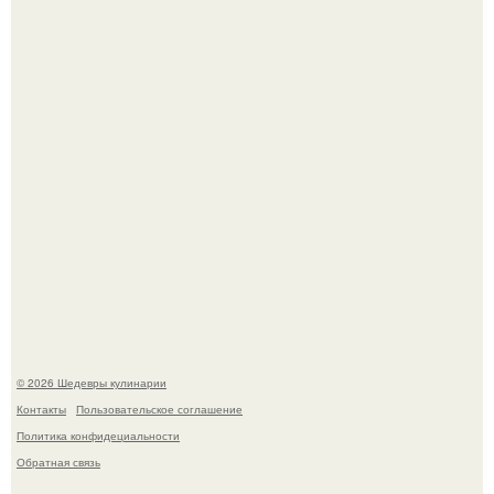
Не спешите выливать.
Зендея в рамках промо - тура нового "Человека - Паука"
в Лос-анджелесе.
© 2026 Шедевры кулинарии
Контакты
Пользовательское соглашение
Политика конфидециальности
Обратная связь