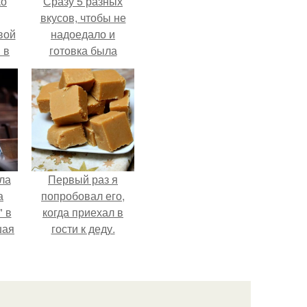
ко
Сразу 5 разных
вкусов, чтобы не
вой
надоедало и
 в
готовка была
проще.
ых
ла
Первый раз я
а
попробовал его,
 в
когда приехал в
шая
гости к деду.
м
тий
".