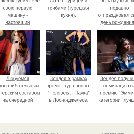
mirchik купил себе
Соте с курицей и
Юра музычен
свою первую
грибами (турецкая
недавно
машину -
кухня).
отпраздновал с
настоящий
день рождения
втомобиль мечты
кругу самых
для многих
близких и родн
автолюбителей.
людей.
Любуемся
Зендея в рамках
Зендея получи
ногсшибательным
промо - тура нового
номинацию н
ктерским составом
"Человека - Паука"
премию "Эмми"
на очередной
в Лос-анджелесе.
категории "луч
премьере нового
актриса в
человека - паука.
драматическо
сериале" за тре
сезон "эйфории
онтакты
Пользовательское соглашение
Обратная связь