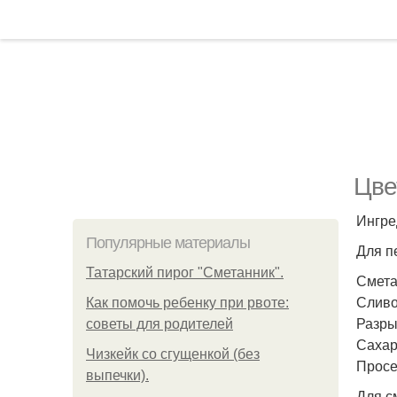
Цве
Ингре
Популярные материалы
Для п
Татарский пирог "Сметанник".
Сметан
Сливо
Как помочь ребенку при рвоте:
Разрых
советы для родителей
Сахар 
Чизкейк со сгущенкой (без
Просе
выпечки).
Для с