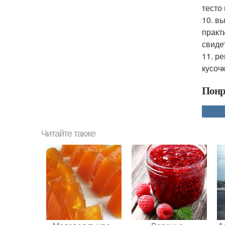
тесто
10. в
практ
свиде
11. р
кусоч
Понр
Читайте также