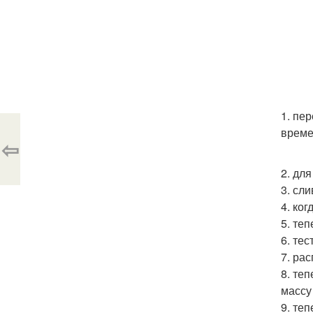
1. пе
време
⇦
2. дл
3. сл
4. ко
5. те
6. те
7. ра
8. те
массу
9. те