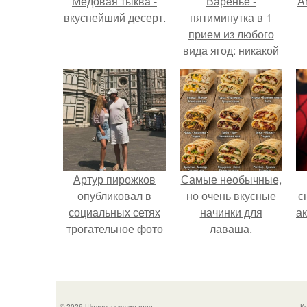
Медовая тыква -
Варенье -
A
вкуснейший десерт.
пятиминутка в 1
прием из любого
вида ягод: никакой
длительной варки,
а
все витамины на
месте!
Артур пирожков
Самые необычные,
опубликовал в
но очень вкусные
с
социальных сетях
начинки для
а
трогательное фото
лаваша.
с супругой
Анжеликой,
сделанное во
время их недавнего
© 2026 Шедевры кулинарии
К