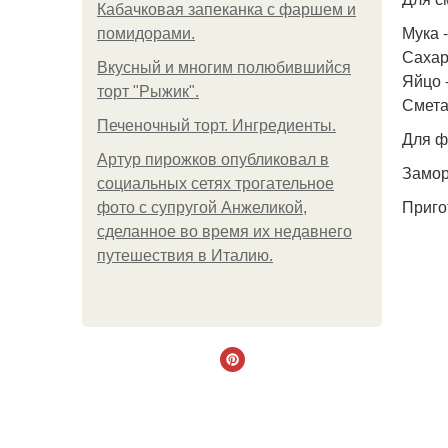
Кабачковая запеканка с фаршем и
Мука -
помидорами.
Сахар 
Вкусный и многим полюбившийся
Яйцо -
торт "Рыжик".
Сметан
Печеночный торт. Ингредиенты.
Для ф
Артур пирожков опубликовал в
Замор
социальных сетях трогательное
Приго
фото с супругой Анжеликой,
сделанное во время их недавнего
путешествия в Италию.