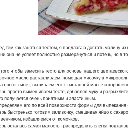
ред тем как заняться тестом, я предлагаю достать малину из
ни она не успеет полностью размерзнуться и потечь, но в то
я того чтобы замесить тесто для основы нашего цветаевског
ивочное масло растапливаем, помещая мисочку в микроволн
гда оно остынет, выливаем его к сметанной массе и хороше
перь просто вымешиваем тесто, добавляя муку и разрыхлите
сто получается очень приятным и эластичным.
спределяем его по всей поверхности формы для выпекания 
перь быстренько готовим заливочку, смешивая яйцо с сахар
 венчиком, избавляемся от комочков.
перь осталась самая малость - распределить слегка подта