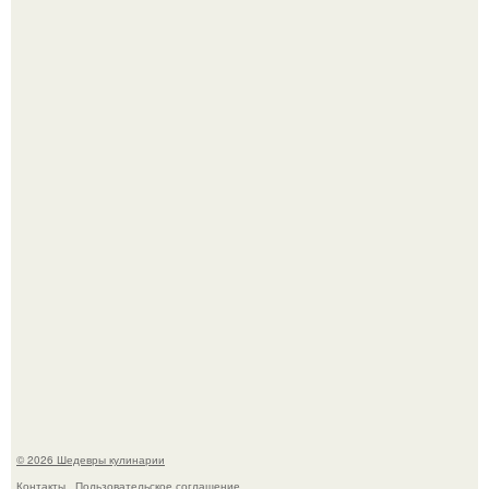
Зендея получила номинацию на премию "Эмми" в
категории "лучшая актриса в драматическом сериале" за
третий сезон "эйфории".
Этот рецепт с первого раза даже у новичков получается.
© 2026 Шедевры кулинарии
Контакты
Пользовательское соглашение