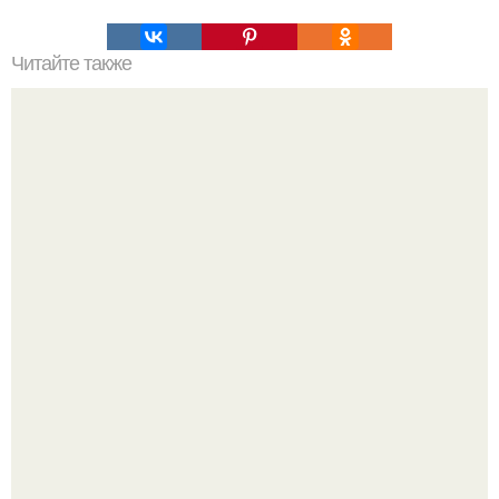
Читайте также
Быстрый кекс на кефире.
Кабачковая запеканка с фаршем и помидорами.