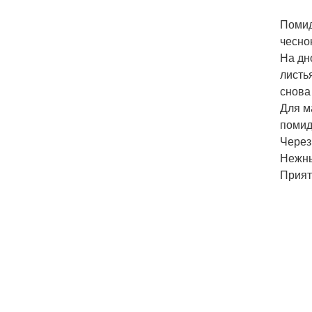
Помид
чесно
На дн
листь
снова
Для м
помид
Через
Нежны
Прият