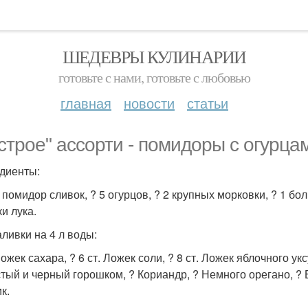
ШЕДЕВРЫ КУЛИНАРИИ
готовьте с нами, готовьте с любовью
главная
новости
статьи
строе" ассорти - помидоры с огурца
диенты:
г помидор сливок, ? 5 огурцов, ? 2 крупных морковки, ? 1 бо
и лука.
аливки на 4 л воды:
Ложек сахара, ? 6 ст. Ложек соли, ? 8 ст. Ложек яблочного у
тый и черный горошком, ? Кориандр, ? Немного орегано, ? Б
к.