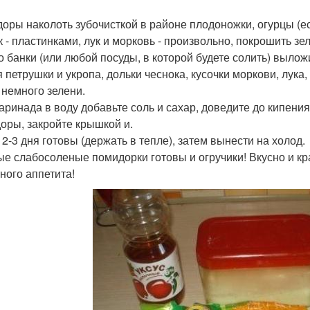
оры наколоть зубочисткой в районе плодоножки, огурцы (ес
к - пластинками, лук и морковь - произвольно, покрошить зе
о банки (или любой посуды, в которой будете солить) выло
я петрушки и укропа, дольки чеснока, кусочки моркови, лук
 немного зелени.
аринада в воду добавьте соль и сахар, доведите до кипени
оры, закройте крышкой и.
 2-3 дня готовы (держать в тепле), затем вынести на холод.
е слабосоленые помидорки готовы и огручики! Вкусно и крас
ного аппетита!