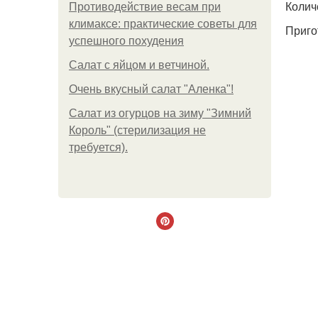
Колич
Противодействие весам при
климаксе: практические советы для
Приго
успешного похудения
Салат с яйцом и ветчиной.
Очень вкусный салат "Аленка"!
Салат из огурцов на зиму "Зимний
Король" (стерилизация не
требуется).