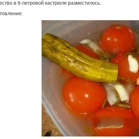
ество в 6-литровой кастрюле разместилось.
товление: