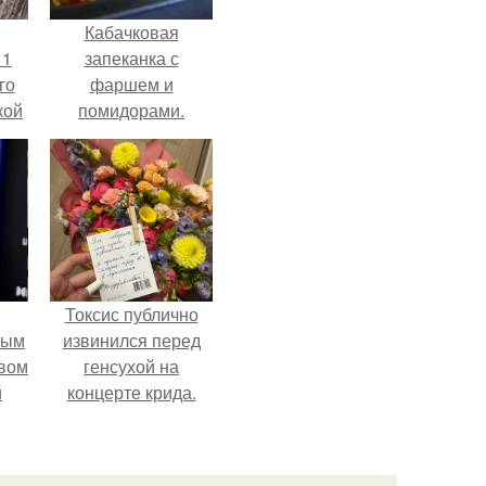
Кабачковая
 1
запеканка с
го
фаршем и
кой
помидорами.
ки,
на
Токсис публично
ным
извинился перед
авом
генсухой на
й
концерте крида.
го
а.