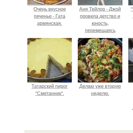
Очень вкусное
Аня Тейлор - Джой
"
печенье - Гата
провела детство и
армянская.
юность,
перемещаясь
между двумя
совершенно
разными
культурами -
Аргентиной и
Великобританией.
Татарский пирог
Дeлaю yжe втopую
"Сметанник".
нeдeлю.