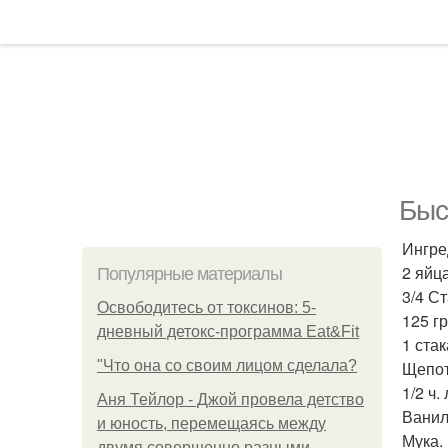
Быс
Ингре
2 яйца
Популярные материалы
3/4 С
Освободитесь от токсинов: 5-
125 г
дневный детокс-программа Eat&Fit
1 ста
"Что она со своим лицом сделала?
Щепот
1/2 ч.
Аня Тейлор - Джой провела детство
Ванил
и юность, перемещаясь между
Мука.
двумя совершенно разными