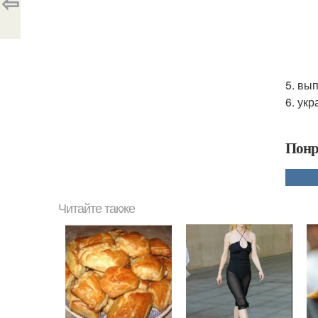
⇦
5. вы
6. ук
Понр
Читайте также