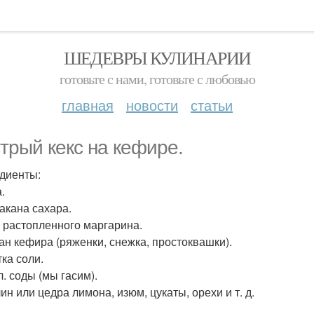
ШЕДЕВРЫ КУЛИНАРИИ
готовьте с нами, готовьте с любовью
главная
новости
статьи
трый кекс на кефире.
диенты:
.
такана сахара.
р растопленного маргарина.
кан кефира (ряженки, снежка, простоквашки).
ка соли.
 л. соды (мы гасим).
ин или цедра лимона, изюм, цукаты, орехи и т. д.