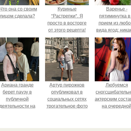
Что она со своим
Куриные
Варенье -
лицом сделала?
"Растрепки". Я
пятиминутка в
просто в восторге
прием из любо
от этого рецепта!
вида ягод: ника
длительной вар
все витамины 
месте!
Ариана гранде
Артур пирожков
Любуемся
берет паузу в
опубликовал в
сногсшибатель
публичной
социальных сетях
актерским сост
деятельности на
трогательное фото
на очередно
фоне слухов о
с супругой
премьере ново
своем здоровье.
Анжеликой,
человека - паук
сделанное во