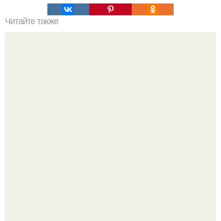
Читайте также
Очень вкусный овощной суп с сырными клецками -
шариками.
Кабачковая запеканка с фаршем и помидорами.