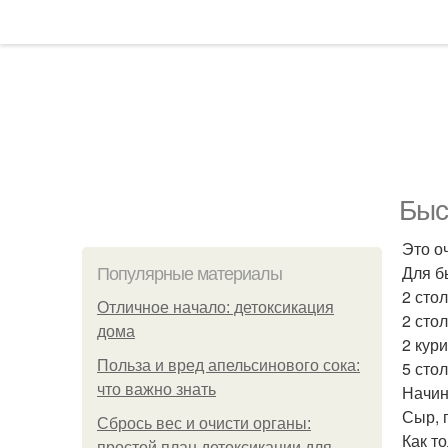
Быс
Это о
Для б
Популярные материалы
2 сто
Отличное начало: детоксикация
2 сто
дома
2 кур
Польза и вред апельсинового сока:
5 сто
что важно знать
Начин
Сыр, п
Сбрось вес и очисти органы:
Как т
простой план детоксикации для