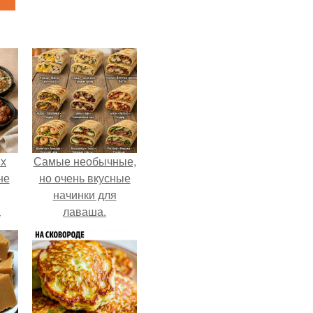
ых
Самые необычные,
не
но очень вкусные
начинки для
а
лаваша.