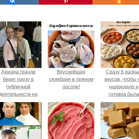
Ариана гранде
Вкуснейшая
Сразу 5 разн
берет паузу в
скумбрия в пряном
вкусов, чтобы 
публичной
посоле!
надоедало и
деятельности на
готовка был
фоне слухов о
проще.
своем здоровье.