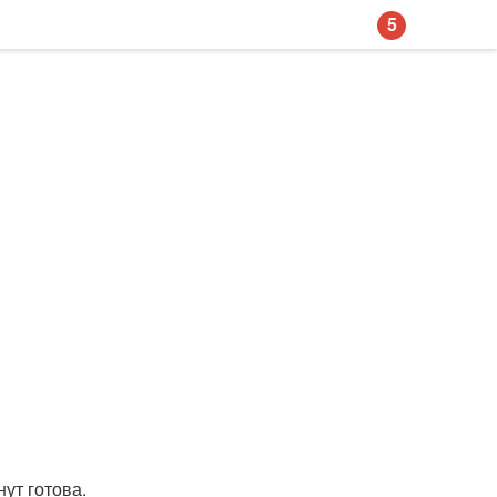
5
нут готова.