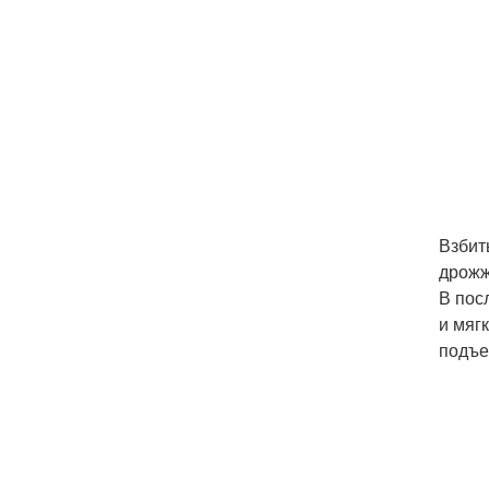
Взбит
дрожж
В пос
и мяг
подъем