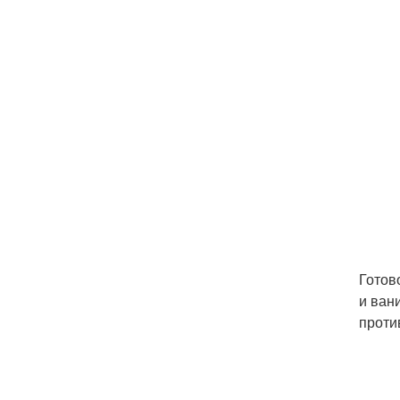
Готов
и ван
проти