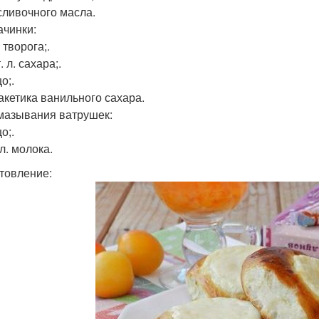
 сливочного масла.
ачинки:
г творога;.
т. л. сахара;.
цо;.
Пакетика ванильного сахара.
мазывания ватрушек:
цо;.
. л. молока.
товление: