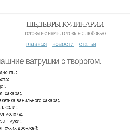
ШЕДЕВРЫ КУЛИНАРИИ
готовьте с нами, готовьте с любовью
главная
новости
статьи
ашние ватрушки с творогом.
диенты:
еста:
цо;.
 л. сахара;.
акетика ванильного сахара;.
 л. соли;.
мл молока;.
50 г муки;.
. л. сухих дрожжей;.