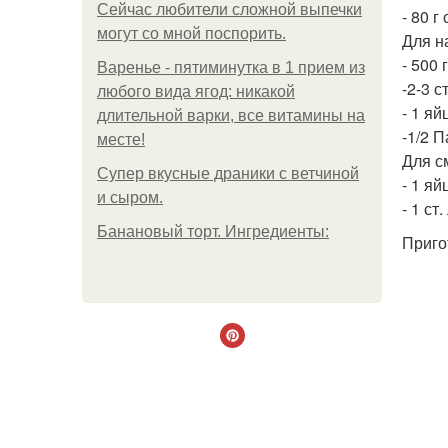
Сейчас любители сложной выпечки
- 80 г
могут со мной поспорить.
Для н
- 500 
Варенье - пятиминутка в 1 прием из
-2-3 с
любого вида ягод: никакой
- 1 яй
длительной варки, все витамины на
-1/2 
месте!
Для с
Супер вкусные драники с ветчиной
- 1 яй
и сыром.
- 1 ст
Банановый торт. Ингредиенты:
Приго