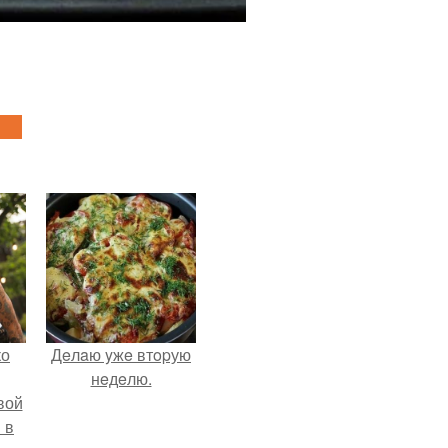
ко
Дeлaю yжe втopую
нeдeлю.
вой
 в