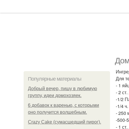
Дом
Ингре
Для т
Популярные материалы
- 1 яй
Добрый вечер, пишу в любимую
- 2 ст.
группу, идеи домохозяек.
-1/2 П
6 добавок к варенью, с которыми
-1/4 ч.
оно получится волшебным.
- 250 
-500-5
Crazy Cake (сумасшедший пирог).
- 1 ст