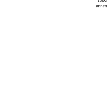
творо
аппет