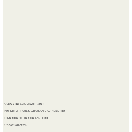
Сын Луи де фюнеса, который выбрал свой путь.
Первый раз я попробовал его, когда приехал в гости к
деду.
© 2026 Шедевры кулинарии
Контакты
Пользовательское соглашение
Политика конфидециальности
Обратная связь