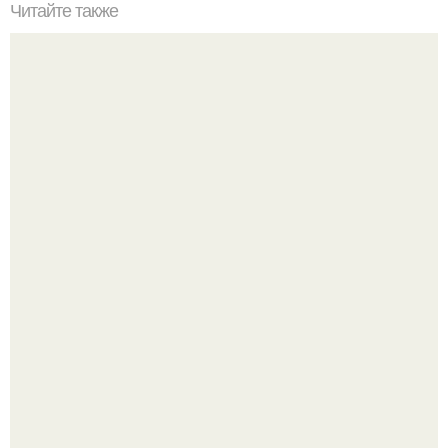
Читайте также
Салат "Остряк". Вкуснотища необыкновенная!
Amirchik купил себе свою первую машину - настоящий
автомобиль мечты для многих автолюбителей.