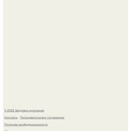
Зендея получила номинацию на премию "Эмми" в
категории "лучшая актриса в драматическом сериале" за
третий сезон "эйфории".
Мария порошина показала повзрослевшую дочь.
© 2026 Шедевры кулинарии
Контакты
Пользовательское соглашение
Политика конфидециальности