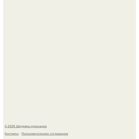
Сын Луи де фюнеса, который выбрал свой путь.
Этот рецепт с первого раза даже у новичков получается.
© 2026 Шедевры кулинарии
Контакты
Пользовательское соглашение