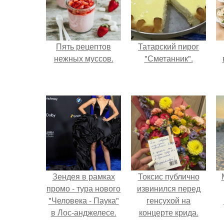
Пять рецептов
Татарский пирог
нежных муссов.
"Сметанник".
Зендея в рамках
Токсис публично
промо - тура нового
извинился перед
"Человека - Паука"
генсухой на
в Лос-анджелесе.
концерте крида.