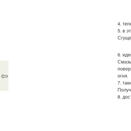
4. те
5. в э
Сгуще
6. иде
Смазы
повер
⇦
огня.
7. та
Получ
8. до