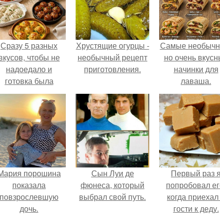
Сразу 5 разных
Хрустящие огурцы -
Самые необычн
вкусов, чтобы не
необычный рецепт
но очень вкус
надоедало и
приготовления.
начинки для
готовка была
лаваша.
проще.
Мария порошина
Сын Луи де
Первый раз 
показала
фюнеса, который
попробовал ег
повзрослевшую
выбрал свой путь.
когда приехал
дочь.
гости к деду.