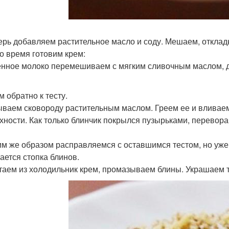
перь добавляем растительное масло и соду. Мешаем, отклад
то время готовим крем:
нное молоко перемешиваем с мягким сливочным маслом, д
м обратно к тесту.
ваем сковороду растительным маслом. Греем ее и вливаем
хности. Как только блинчик покрылся пузырьками, перевор
ким же образом расправляемся с оставшимся тестом, но уже
ается стопка блинов.
стаем из холодильник крем, промазываем блины. Украшаем то