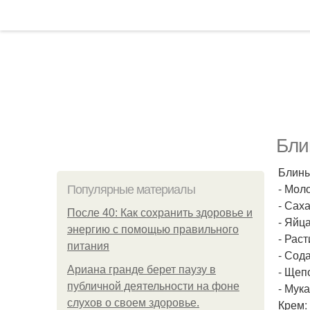
Бли
Блины
- Моло
Популярные материалы
- Сахар
После 40: Как сохранить здоровье и
- Яйца
энергию с помощью правильного
- Раст
питания
- Сода 
Ариана гранде берет паузу в
- Щеп
публичной деятельности на фоне
- Мука
слухов о своем здоровье.
Крем: