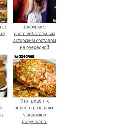
ые,
Любуемся
ные
сногсшибательным
актерским составом
на очередной
премьере нового
человека - паука.
я
Этот рецепт с
о,
первого раза даже
 в
у новичков
получается.