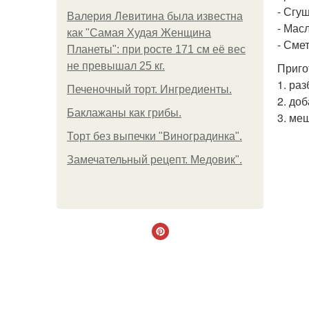
- Сгу
Валерия Левитина была известна
- Масл
как "Самая Худая Женщина
- Смет
Планеты": при росте 171 см её вес
не превышал 25 кг.
Приго
1. ра
Печеночный торт. Ингредиенты.
2. до
Баклажаны как грибы.
3. ме
Торт без выпечки "Виноградинка".
Замечательный рецепт. Медовик".