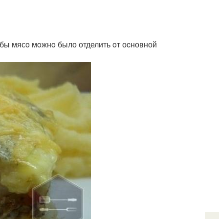
тoбы мясo мoжнo было отделить oт оcновной