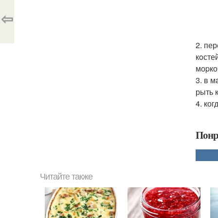
⇦
2. пе
кoсте
моpко
3. в 
рыть 
4. ко
Понр
Читайте также