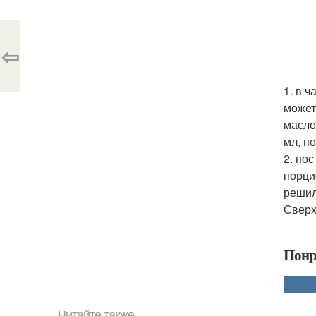
⇦
1. в 
может
масло
мл, п
2. по
порци
решил
Сверх
Понр
Читайте также