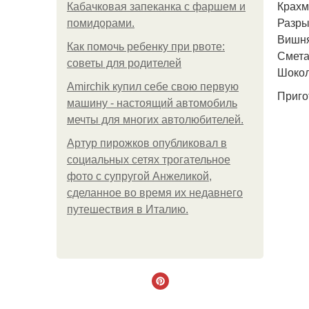
Крахма
Кабачковая запеканка с фаршем и
Разрых
помидорами.
Вишня 
Как помочь ребенку при рвоте:
Сметан
советы для родителей
Шокол
Amirchik купил себе свою первую
Приго
машину - настоящий автомобиль
мечты для многих автолюбителей.
Артур пирожков опубликовал в
социальных сетях трогательное
фото с супругой Анжеликой,
сделанное во время их недавнего
путешествия в Италию.