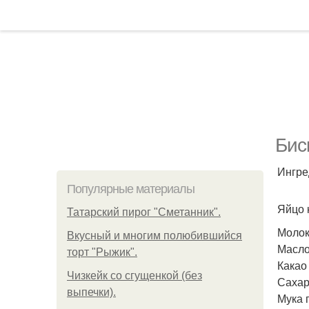
Бис
Ингре
Популярные материалы
Яйцо к
Татарский пирог "Сметанник".
Молоко
Вкусный и многим полюбившийся
Масло 
торт "Рыжик".
Какао 
Чизкейк со сгущенкой (без
Сахар 
выпечки).
Мука п