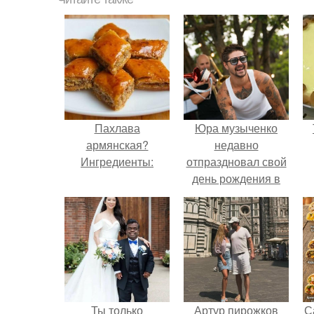
Пахлава
Юра музыченко
армянская?
недавно
Ингредиенты:
отпраздновал свой
день рождения в
кругу самых
близких и родных
людей.
Ты только
Артур пирожков
С