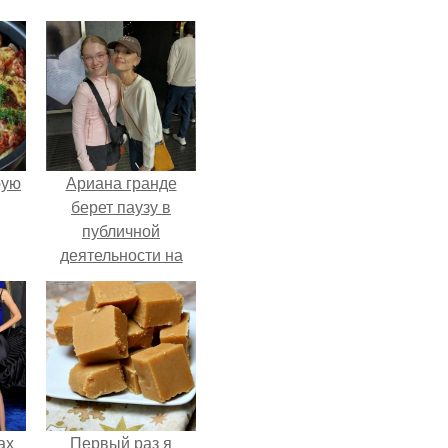
pую
Ариана гранде
берет паузу в
публичной
деятельности на
фоне слухов о
своем здоровье.
ах
Первый раз я