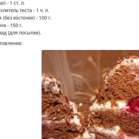
л - 1 ст. л.
литель теста - 1 ч. л.
(без косточек) - 100 г.
а - 150 г.
ад (для посыпки).
товление: