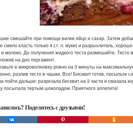
чашке смешайте при помощи вилки яйцо и сахар. Затем добав
е смело класть только 4 ст. л. муки) и разрыхлитель, хоро
 и молоко. До получения жидкого теста размешайте. Тесто 
оложив на дно пергамент.
ставьте в микроволновку ровно на 3 минуты на максимальну
онно, разлив тесто в чашки. Все! Бисквит готов, посыпьте с
а пойти дальше: разрезала бисквит на 3 части и смазала к
у посыпала тертым шоколадом. Приятного аппетита!
авилось? Поделитесь с друзьями!