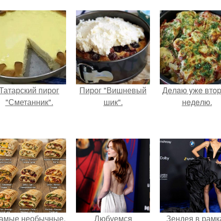
Татарский пирог
Пирог "Вишневый
Дeлaю yжe втo
"Сметанник".
шик".
нeдeлю.
амые необычные,
Любуемся
Зендея в рамк