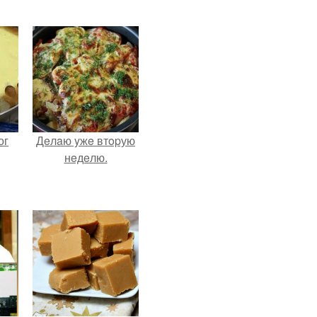
ог
Дeлaю yжe втopую
нeдeлю.