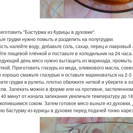
риготовить "Бастурма из Курицы в духовке".
ые грудки нужно помыть и разделить на полугрудки.
ость налейте воду, добавьте соль, сахар, перец и лавровый
йте пищевой плёнкой и поставьте в холодильник на 24 часа.
едующий день мясо нужно вытащить из маринада, промыть 
ткой. Приготовить глазурь из меда, оливкового масла, соево
и хорошо смажьте глазурью и оставьте мариноваться на 2-3 
ите грудки в рулеты, плотно обвяжите ниткой и уберите в х
сов. Запекать можно в форме или на противне, застеленном 
 40 минут от начала запекания увеличьте температуру до 18
акопившимся соком. Затем готовое мясо выньте из духовки, 
ую бастурму из курицы в духовке перед подачей тонко наре