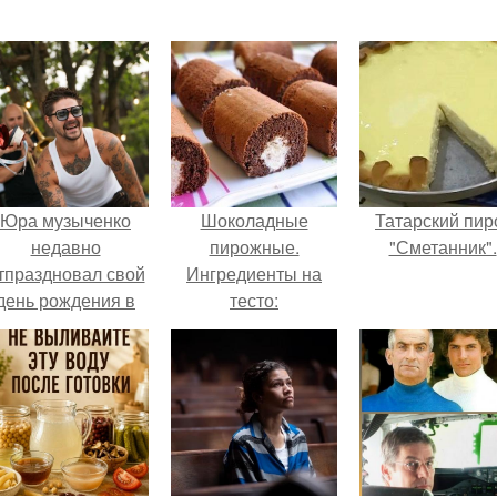
Юра музыченко
Шоколадные
Татарский пир
недавно
пирожные.
"Сметанник".
тпраздновал свой
Ингредиенты на
день рождения в
тесто:
кругу самых
близких и родных
людей.