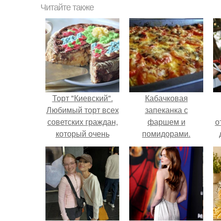
Читайте также
Торт "Киевский".
Кабачковая
Любимый торт всех
запеканка с
советских граждан,
фаршем и
о
который очень
помидорами.
трудно было
достать.