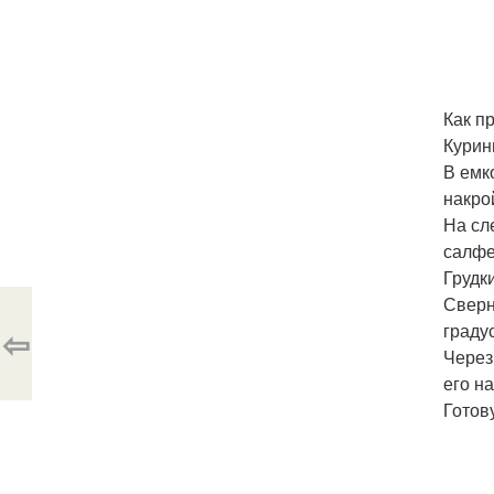
Как п
Курин
В емк
накро
На сл
салфе
Грудк
Сверн
граду
⇦
Через
его н
Готов