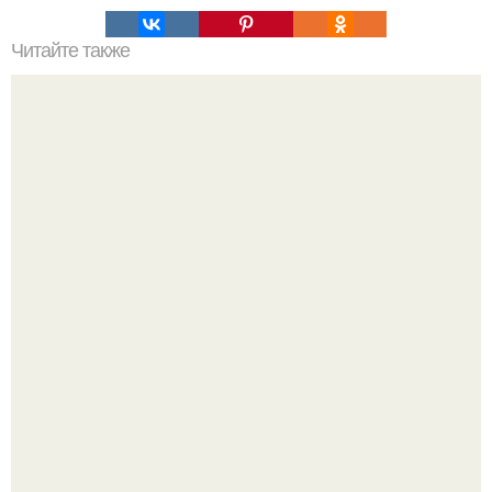
Читайте также
Хрустящие огурцы - необычный рецепт приготовления.
Кабачковая запеканка с фаршем и помидорами.