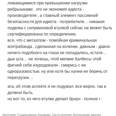
ломающимися при превышении нагрузки
ребрышками . это не экономия идиота -
производителя , а главный элемент пассивной
безопасности для идиота - потребителя… никакая
поделка с силуминовой втулкой сейчас не может быть
сертифицирована по определению.
все, что с металлом - помойная криминальная
контрабанда , сделанная на коленке. давным - давно
ничего подобного на глаза не попадалось, кстати…
дык шта… не хочешь, чтоб мелкие балбесы этой
фигней себя изуродовали - смирись с ее
одноразовостью. ну или хотя бы начни ее беречь от
перегрузок…
ага, об этом аспекте я не подумал. все верно. так и
должно быть.
но вот то, из чего втулки делает браун - полное г.
Категории:
Стационарные блендеры
,
Год по мнению
,
Контрольная закупка