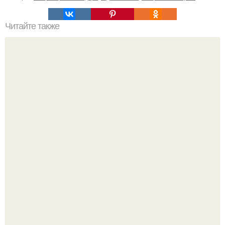
Читайте также
Как засолить молоки лососевых рыб?
Дeлaю yжe втopую нeдeлю.