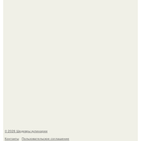
Первый раз я попробовал его, когда приехал в гости к
деду.
Лето - лучшее время для сочных овощей, свежей зелени
и салатов, которые готовятся буквально за несколько
минут.
© 2026 Шедевры кулинарии
Контакты
Пользовательское соглашение