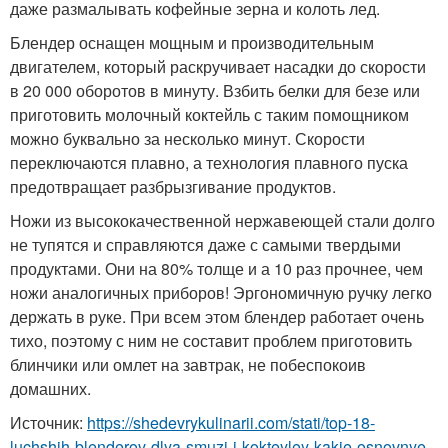
даже размалывать кофейные зерна и колоть лед.
Блендер оснащен мощным и производительным
двигателем, который раскручивает насадки до скорости
в 20 000 оборотов в минуту. Взбить белки для безе или
приготовить молочный коктейль с таким помощником
можно буквально за несколько минут. Скорости
переключаются плавно, а технология плавного пуска
предотвращает разбрызгивание продуктов.
Ножи из высококачественной нержавеющей стали долго
не тупятся и справляются даже с самыми твердыми
продуктами. Они на 80% толще и а 10 раз прочнее, чем
ножи аналогичных приборов! Эргономичную ручку легко
держать в руке. При всем этом блендер работает очень
тихо, поэтому с ним не составит проблем приготовить
блинчики или омлет на завтрак, не побеспокоив
домашних.
Источник:
https://shedevrykulinarii.com/stati/top-18-
luchshih-blenderov-dlya-smuzi-i-kokteyley-kakie-osnovnye-