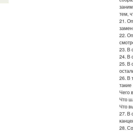
заним
тем, 
21. О
замен
22. О
смотре
23. В
24. В
25. В
остал
26. В
такие
Чего 
Что ш
Что в
27. В
канце
28. С