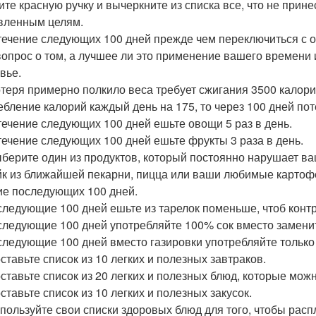
ите красную ручку и вычеркните из списка все, что не прине
вленным целям.
 течение следующих 100 дней прежде чем переключиться с од
вопрос о том, а лучшее ли это применение вашего времени 
вье.
отеря примерно полкило веса требует сжигания 3500 калори
ебление калорий каждый день на 175, то через 100 дней поте
 течение следующих 100 дней ешьте овощи 5 раз в день.
 течение следующих 100 дней ешьте фрукты 3 раза в день.
ыберите один из продуктов, который постоянно нарушает ва
йк из ближайшей пекарни, пицца или ваши любимые картофе
ие последующих 100 дней.
 следующие 100 дней ешьте из тарелок поменьше, чтоб кон
 следующие 100 дней употребляйте 100% сок вместо замени
 следующие 100 дней вместо газировки употребляйте только
оставьте список из 10 легких и полезных завтраков.
оставьте список из 20 легких и полезных блюд, которые можн
ставьте список из 10 легких и полезных закусок.
спользуйте свои списки здоровых блюд для того, чтобы рас