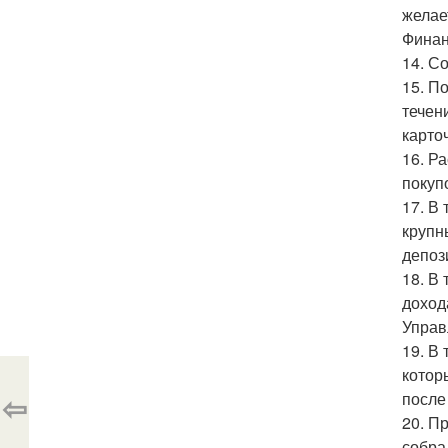
желает
Финан
14. С
15. П
течен
карточ
16. Р
покуп
17. В
крупн
депоз
18. В
доход
Управ
19. В
котор
⇦
после
20. П
собра