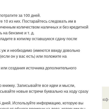
отратите за 100 дней.
 10 из них. Постарайтесь следовать им в
ниченным количеством наличных и без кредитной
 на бензине и т. д.
кладите в копилку оставшуюся сдачу после
так уж и необходимо (имеются ввиду довольно
если он у вас есть) или положите на
ка или создания источника дополнительного
ю книжку. Записывайте все идеи и мысли,
исывайте новые встречи буквально на ходу сразу
⇨
е 5 дней. Используйте информацию, которую вы
оцент от общего времени на дела, которыми вы