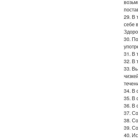
возьм
поста
29. В
себе 
Здоро
30. П
употр
31. В
32. В
33. В
чизке
течен
34. В
35. В
36. В
37. С
38. С
39. Со
40. И