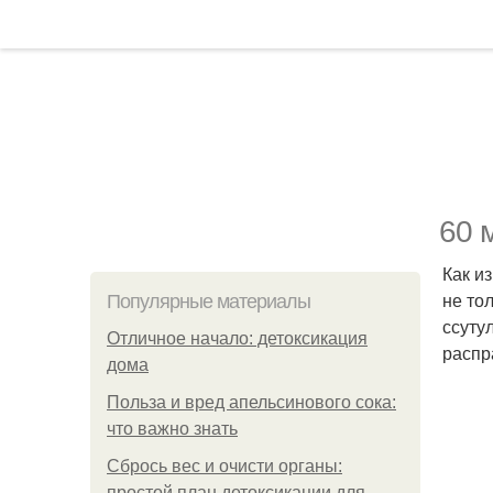
60 
Как и
не то
Популярные материалы
ссуту
Отличное начало: детоксикация
распр
дома
Польза и вред апельсинового сока:
что важно знать
Сбрось вес и очисти органы:
простой план детоксикации для