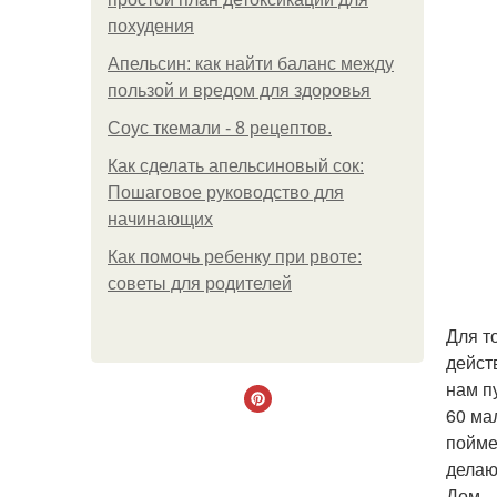
похудения
Апельсин: как найти баланс между
пользой и вредом для здоровья
Соус ткемали - 8 рецептов.
Как сделать апельсиновый сок:
Пошаговое руководство для
начинающих
Как помочь ребенку при рвоте:
советы для родителей
Для т
дейст
нам п
60 ма
пойме
делаю
Дом.