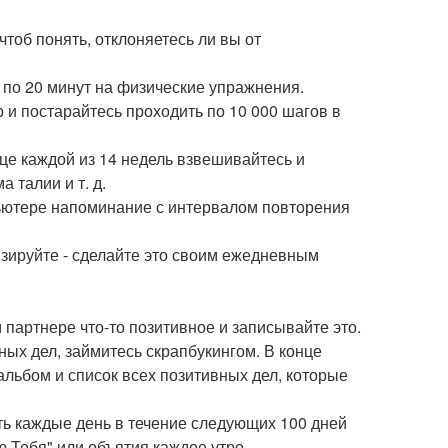
тоб понять, отклоняетесь ли вы от
 по 20 минут на физические упражнения.
 и постарайтесь проходить по 10 000 шагов в
нце каждой из 14 недель взвешивайтесь и
 талии и т. д.
пьютере напоминание с интервалом повторения
изируйте - сделайте это своим ежедневным
 партнере что-то позитивное и записывайте это.
ых дел, займитесь скрапбукингом. В конце
льбом и список всех позитивных дел, которые
ть каждые день в течение следующих 100 дней
 Тебя" или объятия каждое утро.