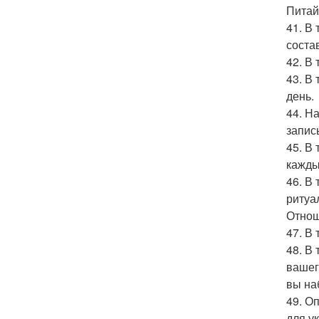
Питай
41. В
соста
42. В
43. В
день.
44. Н
запис
45. В
каждый
46. В
ритуа
Отнош
47. В
48. В
вашег
вы на
49. О
для у