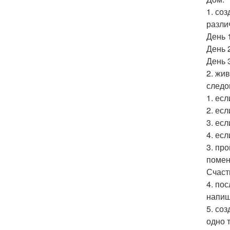
1. со
разли
День 
День 
День 
2. жи
следо
1. есл
2. есл
3. есл
4. есл
3. пр
поменя
Счаст
4. по
напиш
5. со
одно 