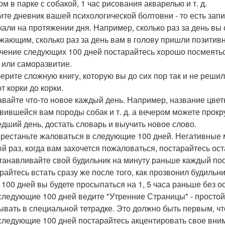
м в парке с собакой, 1 час рисования акварелью и т. д.
дите дневник вашей психологической болтовни - то есть за
кали на протяжении дня. Например, сколько раз за день вы 
ужающим, сколько раз за день вам в голову пришли позитивн
течение следующих 100 дней постарайтесь хорошо посмеяться
 или саморазвитие.
берите сложную книгу, которую вы до сих пор так и не решил
т корки до корки.
навайте что-то новое каждый день. Например, название цвет
вившейся вам породы собак и т. д. а вечером можете прокрут
дший день, достать словарь и выучить новое слово.
ерестаньте жаловаться в следующие 100 дней. Негативные 
й раз, когда вам захочется пожаловаться, постарайтесь ост
станавливайте свой будильник на минуту раньше каждый по
райтесь встать сразу же после того, как прозвонил будильни
 100 дней вы будете просыпаться на 1, 5 часа раньше без о
 следующие 100 дней ведите "Утренние Страницы" - простой
ывать в специальной тетрадке. Это должно быть первым, что
 следующие 100 дней постарайтесь акцентировать свое вним