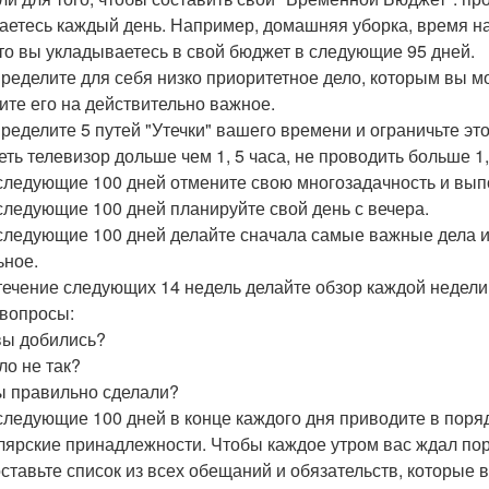
аетесь каждый день. Например, домашняя уборка, время на п
что вы укладываетесь в свой бюджет в следующие 95 дней.
пределите для себя низко приоритетное дело, которым вы мо
ите его на действительно важное.
пределите 5 путей "Утечки" вашего времени и ограничьте э
ть телевизор дольше чем 1, 5 часа, не проводить больше 1, 
 следующие 100 дней отмените свою многозадачность и выпо
 следующие 100 дней планируйте свой день с вечера.
 следующие 100 дней делайте сначала самые важные дела из
ьное.
 течение следующих 14 недель делайте обзор каждой недели
 вопросы:
вы добились?
ло не так?
ы правильно сделали?
 следующие 100 дней в конце каждого дня приводите в поряд
лярские принадлежности. Чтобы каждое утром вас ждал пор
оставьте список из всех обещаний и обязательств, которые 