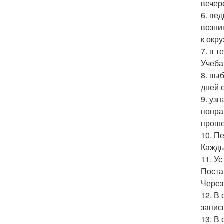
вечеро
6. ве
возни
к окр
7. в 
Учеба
8. вы
дней о
9. уз
понра
проше
10. П
Кажды
11. У
Поста
Через
12. В
запис
13. В