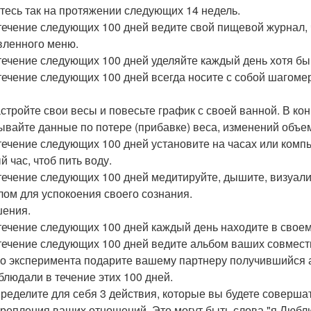
тесь так на протяжении следующих 14 недель.
 течение следующих 100 дней ведите свой пищевой журнал, ч
вленного меню.
 течение следующих 100 дней уделяйте каждый день хотя бы
 течение следующих 100 дней всегда носите с собой шагомер
астройте свои весы и повесьте график с своей ванной. В ко
ывайте данные по потере (прибавке) веса, изменений объема
 течение следующих 100 дней установите на часах или ком
 час, чтоб пить воду.
 течение следующих 100 дней медитируйте, дышите, визуал
лом для успокоения своего сознания.
ения.
 течение следующих 100 дней каждый день находите в своем
 течение следующих 100 дней ведите альбом ваших совместн
о эксперимента подарите вашему партнеру получившийся а
блюдали в течение этих 100 дней.
пределите для себя 3 действия, которые вы будете соверша
крепления ваших отношений. Это могут быть слова "я Люблю