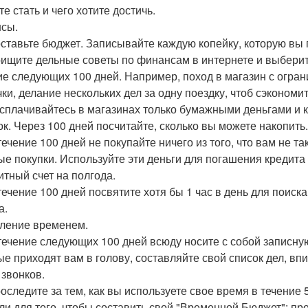
е стать и чего хотите достичь.
сы.
оставьте бюджет. Записывайте каждую копейку, которую вы п
оищите дельные советы по финансам в интернете и выберите
ие следующих 100 дней. Например, поход в магазин с огра
ки, делание нескольких дел за одну поездку, чтоб сэкономить
асплачивайтесь в магазинах только бумажными деньгами и 
ок. Через 100 дней посчитайте, сколько вы можете накопить.
 течение 100 дней не покупайте ничего из того, что вам не 
ые покупки. Используйте эти деньги для погашения кредита (
итный счет на полгода.
 течение 100 дней посвятите хотя бы 1 час в день для поис
а.
ление временем.
 течение следующих 100 дней всюду носите с собой записну
ые приходят вам в голову, составляйте свой список дел, вп
 звонков.
роследите за тем, как вы используете свое время в течени
ли для того, чтобы составить свой "Временной Бюджет": пр