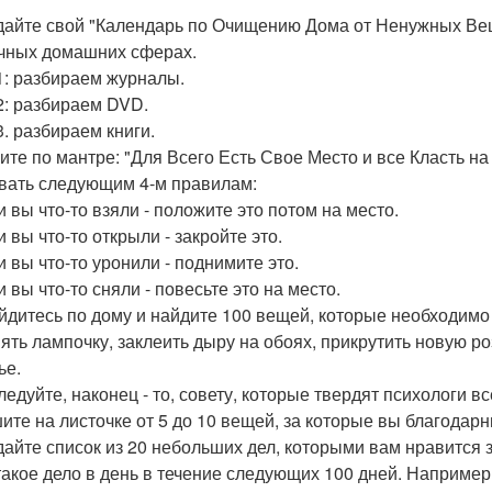
здайте свой "Календарь по Очищению Дома от Ненужных Ве
чных домашних сферах.
1: разбираем журналы.
2: разбираем DVD.
3. разбираем книги.
вите по мантре: "Для Всего Есть Свое Место и все Класть н
вать следующим 4-м правилам:
и вы что-то взяли - положите это потом на место.
и вы что-то открыли - закройте это.
и вы что-то уронили - поднимите это.
и вы что-то сняли - повесьте это на место.
ойдитесь по дому и найдите 100 вещей, которые необходимо
ть лампочку, заклеить дыру на обоях, прикрутить новую розе
ье.
следуйте, наконец - то, совету, которые твердят психологи в
ите на листочке от 5 до 10 вещей, за которые вы благодар
здайте список из 20 небольших дел, которыми вам нравится 
такое дело в день в течение следующих 100 дней. Например,