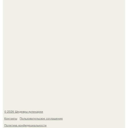
Сын Луи де фюнеса, который выбрал свой путь.
Первый раз я попробовал его, когда приехал в гости к
деду.
© 2026 Шедевры кулинарии
Контакты
Пользовательское соглашение
Политика конфидециальности