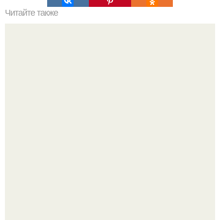
Читайте также
Мы делаем "Бомбочки" для унитаза?
Юра музыченко недавно отпраздновал свой день
рождения в кругу самых близких и родных людей.