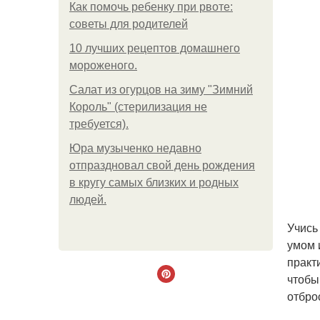
Как помочь ребенку при рвоте:
советы для родителей
10 лучших рецептов домашнего
мороженого.
Салат из огурцов на зиму "Зимний
Король" (стерилизация не
требуется).
Юра музыченко недавно
отпраздновал свой день рождения
в кругу самых близких и родных
людей.
Учись
умом 
практ
чтобы
отбро