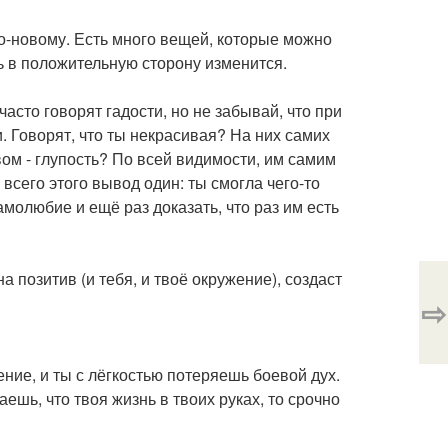
 по-новому. Есть много вещей, которые можно
шь в положительную сторону изменится.
часто говорят гадости, но не забывай, что при
. Говорят, что ты некрасивая? На них самих
вом - глупость? По всей видимости, им самим
всего этого вывод один: ты смогла чего-то
амолюбие и ещё раз доказать, что раз им есть
а позитив (и тебя, и твоё окружение), создаст
⇨
ие, и ты с лёгкостью потеряешь боевой дух.
аешь, что твоя жизнь в твоих руках, то срочно