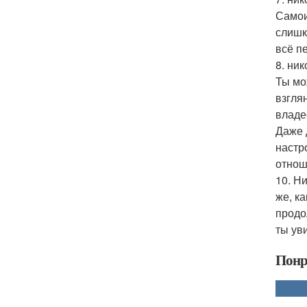
Самои
слишк
всё п
8. ник
Ты мо
взгля
владее
Даже 
настр
отнош
10. Н
же, к
продо
ты ув
Понр