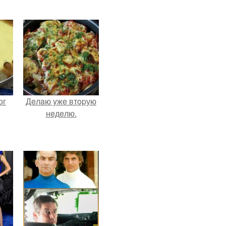
ог
Дeлaю yжe втopую
нeдeлю.