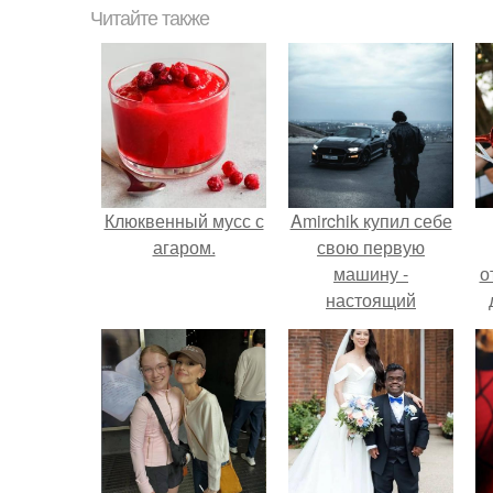
Читайте также
Клюквенный мусс с
Amirchik купил себе
агаром.
свою первую
машину -
о
настоящий
автомобиль мечты
для многих
автолюбителей.