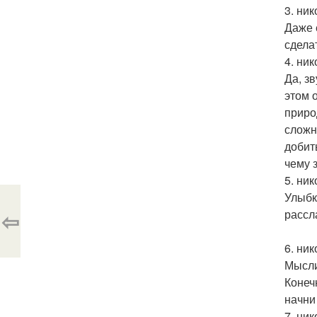
3. ни
Даже 
сдела
4. ни
Да, з
этом 
приро
сложн
добит
чему 
5. ни
Улыбк
⇦
рассл
6. ни
Мысли
Конеч
начни
7. ни