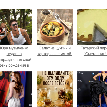
Юра музыченко
Cалат из цукини и
Татарский пир
недавно
картофеля с мятой.
"Сметанник".
тпраздновал свой
день рождения в
кругу самых
близких и родных
людей.