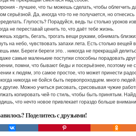
рония - лучшее, что ты можешь сделать, чтобы облегчить 
ом серьёзной. Да, иногда что-то не получается, но отнесись
еределать. Глупость? Порадуйся, ведь ты столько уроков изв
огда не переставай ценить то, что даёт тебе жизнь.
жешь ходить, бегать, трогать вещи руками, обнимать близки
нуть на небо, чувствовать запахи лета. Есть столько вещей
шь ими. Береги береги это. . никогда не прекращай делиться
даже самые маленькие поступки способны порадовать друго
оении, помни, что бывают беды и посерьёзнее, поэтому не 
ении к людям, это самое простое, что может принести радост
икогда никогда не бойся быть первопроходцем. много людей,
ак другие. Можно учиться рисовать, срисовывая чужие работы
лжать копировать чей-то стиль, чтобы быть принятым. Найд
идишь, что нечто новое привлекает гораздо больше внимани
авилось? Поделитесь с друзьями!