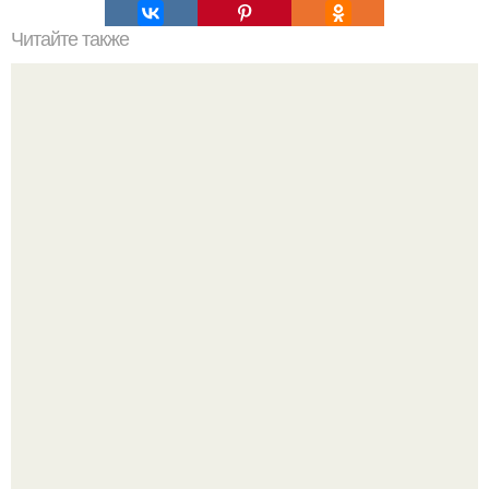
Читайте также
Сырные лепёшки с разными начинками?
Татарский пирог "Сметанник".