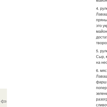
майон
4. ру
Лаваш
пряны
это у
майон
доста
творо
5. ру
Сыр, 
на не
6. мяс
Лаваш
фарш 
попер
зелень
⇦
разогр
сливо