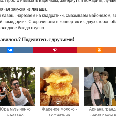
но. Просто намазать вареньем, завернуть и пожарить, лучше
рячая закуска из лаваша.
 лаваш, нарезаем на квадратики, смазываем майонезом, ве
й помидорчик. Сворачиваем в конвертик и с двух сторон об
 холодное блюдо вкусно.
авилось? Поделитесь с друзьями!
Юра музыченко
Жареное молоко -
Ариана гранд
недавно
вкуснятина
берет паузу 