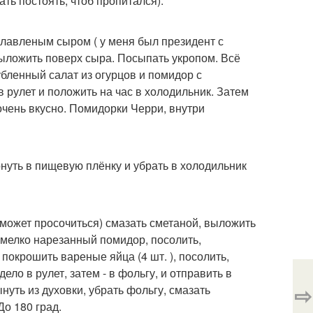
ть постоять, чтоб пропитался).
 плавленым сыром ( у меня был президент с
выложить поверх сыра. Посыпать укропом. Всё
бленный салат из огурцов и помидор с
 рулет и положить на час в холодильник. Затем
очень вкусно. Помидорки Черри, внутри
рнуть в пищевую плёнку и убрать в холодильник
я, может просочиться) смазать сметаной, выложить
 мелко нарезанный помидор, посолить,
 покрошить вареные яйца (4 шт. ), посолить,
дело в рулет, затем - в фольгу, и отправить в
⇨
ынуть из духовки, убрать фольгу, смазать
До 180 град.