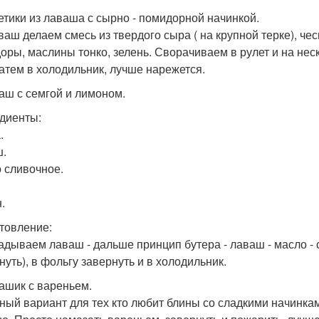
летики из лаваша с сырно - помидорной начинкой.
ваш делаем смесь из твердого сыра ( на крупной терке), че
оры, маслины тонко, зелень. Сворачиваем в рулет и на нес
затем в холодильник, лучше нарежется.
ваш с семгой и лимоном.
диенты:
.
.
 сливочное.
.
.
товление:
адываем лаваш - дальше принцип бутера - лаваш - масло - с
нуть), в фольгу завернуть и в холодильник.
вашик с вареньем.
ный вариант для тех кто любит блины со сладкими начинками