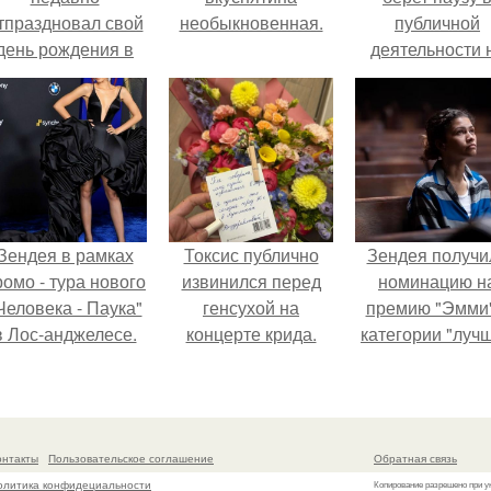
тпраздновал свой
необыкновенная.
публичной
день рождения в
деятельности 
кругу самых
фоне слухов 
близких и родных
своем здоровь
людей.
Зендея в рамках
Токсис публично
Зендея получи
ромо - тура нового
извинился перед
номинацию н
Человека - Паука"
генсухой на
премию "Эмми"
в Лос-анджелесе.
концерте крида.
категории "луч
актриса в
драматическо
сериале" за тре
сезон "эйфории
онтакты
Пользовательское соглашение
Обратная связь
олитика конфидециальности
Копирование разрешено при у