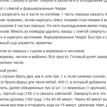
езом. Свернуть рулет, обернуть фольгой и в холодильник (да
лет с сёмгой и фаршированные Черри.
 разрезать на 2 части по изгибам. 1 часть лаваша смазать
ми травами), затем нарезать сёмгу тонкими пластиками и 
крываем 2 частью лаваша. На него выкладываем мелко пору
езом. Мякоть из помидор удалить лаваш с семгой свернуть в
ть и нарезать кусочками. Фаршированные Черри. Быстро и 
жный сыр альметте, креветки.
летик из лаваша с сыром и морковью и чесноком.
морковь, чеснок и майонез. Всё просто. Готовый рулет заве
сколько часов.
ной рулет.
 (лучше брать два, как я, или три, т. к. если начинка сочна
(я брала фарш для люля-кебаб, 400 г), в который добавила
чить, далее обжаренные лук (2 шт. ) с морковью (1 крупная),
, тертый сыр (150 г) и смазать сметаной. Завернуть все это 
етую духовку (160 град. ) На 40-45 минут. Через 45 минут в
чным маслом и отправить еще на 15 минут, увеличив темп. 