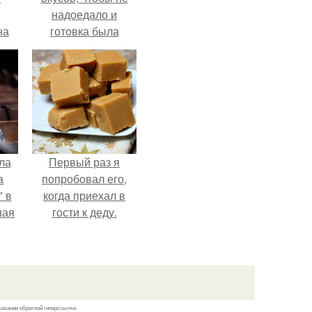
надоедало и
на
готовка была
о
проще.
е.
ла
Первый раз я
а
попробовал его,
 в
когда приехал в
шая
гости к деду.
м
тий
".
казании обратной гиперссылки.