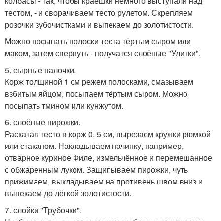
колбасы - так, чтобы краешки немного выступали над
тестом, - и сворачиваем тесто рулетом. Скрепляем
розочки зубочистками и выпекаем до золотистости.
Можно посыпать полоски теста тёртым сыром или
маком, затем свернуть - получатся слоёные "Улитки".
5. сырные палочки.
Корж толщиной 1 см режем полосками, смазываем
взбитым яйцом, посыпаем тёртым сыром. Можно
посыпать тмином или кунжутом.
6. слоёные пирожки.
Раскатав тесто в корж 0, 5 см, вырезаем кружки рюмкой
или стаканом. Накладываем начинку, например,
отварное куриное Филе, измельчённое и перемешанное
с обжаренным луком. Защипываем пирожки, чуть
прижимаем, выкладываем на противень швом вниз и
выпекаем до лёгкой золотистости.
7. слойки "Трубочки".