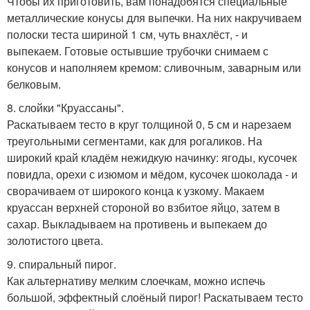
Чтобы их приготовить, вам понадобятся специальные
металлические конусы для выпечки. На них накручиваем
полоски теста шириной 1 см, чуть внахлёст, - и
выпекаем. Готовые остывшие трубочки снимаем с
конусов и наполняем кремом: сливочным, заварным или
белковым.
8. слойки "Круассаны".
Раскатываем тесто в круг толщиной 0, 5 см и нарезаем
треугольными сегментами, как для рогаликов. На
широкий край кладём нежидкую начинку: ягоды, кусочек
повидла, орехи с изюмом и мёдом, кусочек шоколада - и
сворачиваем от широкого конца к узкому. Макаем
круассан верхней стороной во взбитое яйцо, затем в
сахар. Выкладываем на противень и выпекаем до
золотистого цвета.
9. спиральный пирог.
Как альтернативу мелким слоечкам, можно испечь
большой, эффектный слоёный пирог! Раскатываем тесто