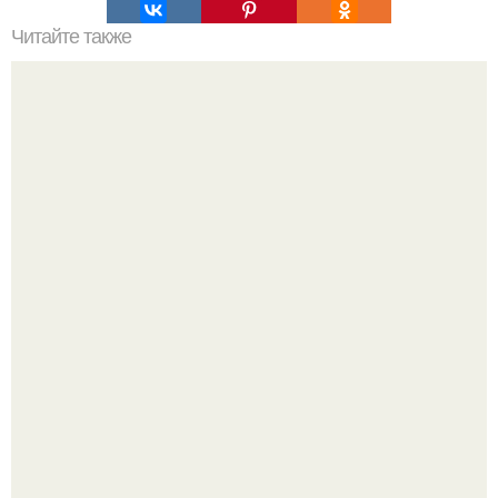
Читайте также
Оладьи с яблоками для детей до 2 лет. Яблочные
оладьи? Делаю такие оладьи для ребенка постоянно,
особенно в сезон яблок.