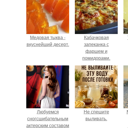
Медовая тыква -
Кабачковая
вкуснейший десерт.
запеканка с
фаршем и
помидорами.
Любуемся
Не спешите
сногсшибательным
выливать.
актерским составом