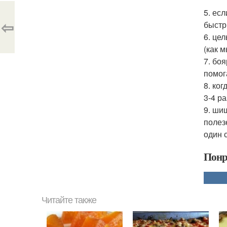
5. ес
⇦
быстр
6. це
(как м
7. бо
помог
8. ко
3-4 р
9. ши
полез
один 
Понр
Читайте также