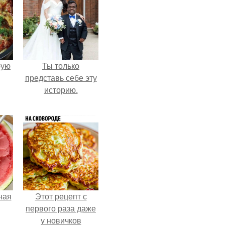
pую
Ты только
представь себе эту
историю.
ная
Этот рецепт с
первого раза даже
у новичков