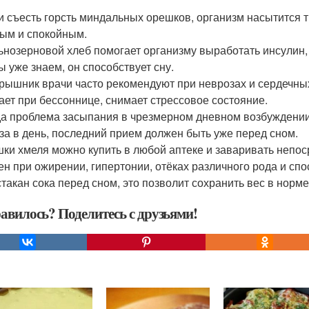
ли съесть горсть миндальных орешков, организм насытится 
ым и спокойным.
льнозерновой хлеб помогает организму выработать инсулин
ы уже знаем, он способствует сну.
ярышник врачи часто рекомендуют при неврозах и сердечны
ает при бессоннице, снимает стрессовое состояние.
гда проблема засыпания в чрезмерном дневном возбуждении,
аза в день, последний прием должен быть уже перед сном.
шки хмеля можно купить в любой аптеке и заваривать непос
ен при ожирении, гипертонии, отёках различного рода и сп
стакан сока перед сном, это позволит сохранить вес в норм
авилось? Поделитесь с друзьями!