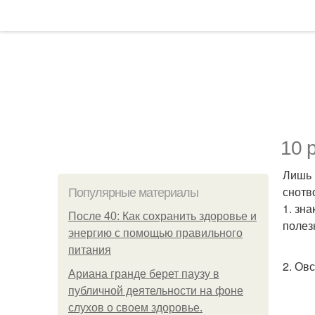
10 
Лишь 
снотв
Популярные материалы
1. зн
После 40: Как сохранить здоровье и
полез
энергию с помощью правильного
питания
2. Ов
Ариана гранде берет паузу в
публичной деятельности на фоне
слухов о своем здоровье.