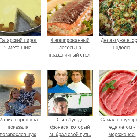
Татарский пирог
Фаршированный
Дeлaю yжe втo
"Сметанник".
лосось на
нeдeлю.
праздничный стол.
Мария порошина
Сын Луи де
Самая популяр
показала
фюнеса, который
еда летом -
повзрослевшую
выбрал свой путь.
мороженое.